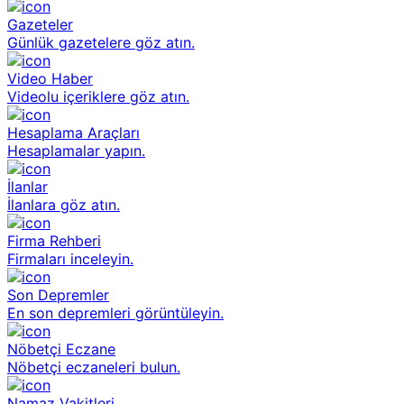
Gazeteler
Günlük gazetelere göz atın.
Video Haber
Videolu içeriklere göz atın.
Hesaplama Araçları
Hesaplamalar yapın.
İlanlar
İlanlara göz atın.
Firma Rehberi
Firmaları inceleyin.
Son Depremler
En son depremleri görüntüleyin.
Nöbetçi Eczane
Nöbetçi eczaneleri bulun.
Namaz Vakitleri