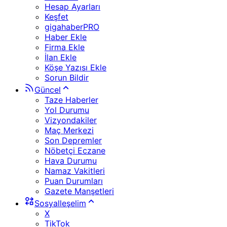
Hesap Ayarları
Keşfet
gigahaberPRO
Haber Ekle
Firma Ekle
İlan Ekle
Köşe Yazısı Ekle
Sorun Bildir
Güncel
Taze Haberler
Yol Durumu
Vizyondakiler
Maç Merkezi
Son Depremler
Nöbetçi Eczane
Hava Durumu
Namaz Vakitleri
Puan Durumları
Gazete Manşetleri
Sosyalleşelim
X
TikTok