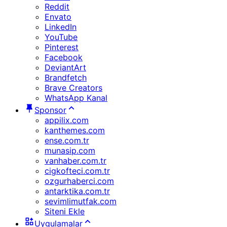
Reddit
Envato
LinkedIn
YouTube
Pinterest
Facebook
DeviantArt
Brandfetch
Brave Creators
WhatsApp Kanal
Sponsor
appilix.com
kanthemes.com
ense.com.tr
munasip.com
vanhaber.com.tr
cigkofteci.com.tr
ozgurhaberci.com
antarktika.com.tr
sevimlimutfak.com
Siteni Ekle
Uygulamalar