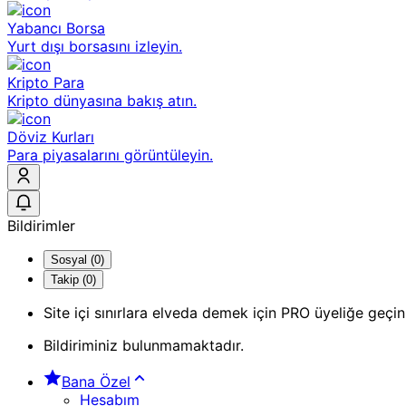
Yabancı Borsa
Yurt dışı borsasını izleyin.
Kripto Para
Kripto dünyasına bakış atın.
Döviz Kurları
Para piyasalarını görüntüleyin.
Bildirimler
Sosyal (0)
Takip (0)
Site içi sınırlara elveda demek için PRO üyeliğe geçin
Bildiriminiz bulunmamaktadır.
Bana Özel
Hesabım