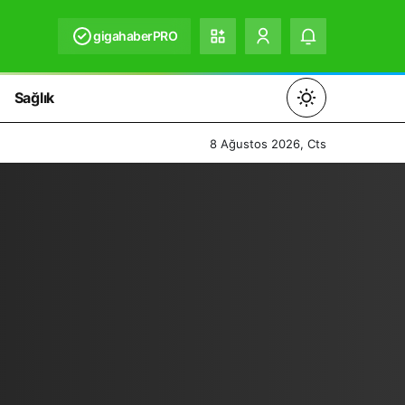
gigahaberPRO
Sağlık
Mod
değiştir
8 Ağustos 2026, Cts
Gündüz Modu
Gündüz modunu seçin.
Gece Modu
Gece modunu seçin.
Sistem Modu
Sistem modunu seçin.