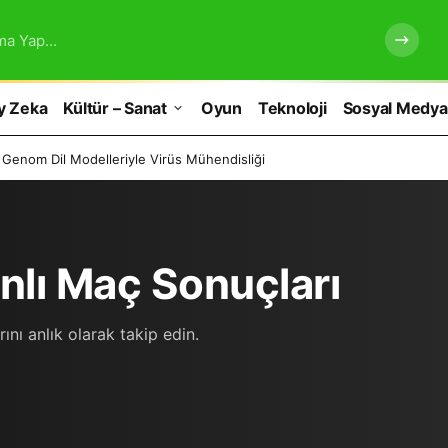
ma Yap...
y Zeka
Kültür – Sanat
Oyun
Teknoloji
Sosyal Medya
 Genom Dil Modelleriyle Virüs Mühendisliği
nlı Maç Sonuçları
nı anlık olarak takip edin.