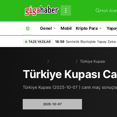
Hızlı Ara
Genel
Mobil
Kripto Para
Yapa
18:59
Sentetik Biyolojide Yapay Zeka:
TAZE YAZILAR
Ana Sayfa
Maç Merkezi
Türkiye Kupası
Türkiye Kupası Ca
Türkiye Kupası (2025-10-07 ) canlı maç sonuçları