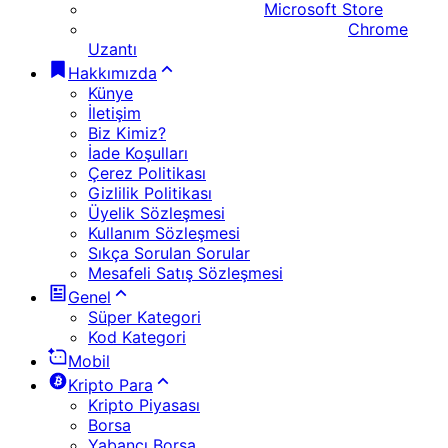
Microsoft Store
Chrome
Uzantı
Hakkımızda
Künye
İletişim
Biz Kimiz?
İade Koşulları
Çerez Politikası
Gizlilik Politikası
Üyelik Sözleşmesi
Kullanım Sözleşmesi
Sıkça Sorulan Sorular
Mesafeli Satış Sözleşmesi
Genel
Süper Kategori
Kod Kategori
Mobil
Kripto Para
Kripto Piyasası
Borsa
Yabancı Borsa