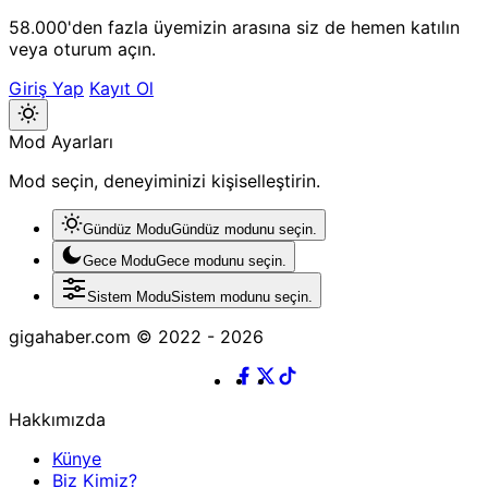
58.000'den fazla üyemizin arasına siz de hemen katılın
veya oturum açın.
Giriş Yap
Kayıt Ol
Mod
Mod Ayarları
değiştir
Mod seçin, deneyiminizi kişiselleştirin.
Gündüz Modu
Gündüz modunu seçin.
Gece Modu
Gece modunu seçin.
Sistem Modu
Sistem modunu seçin.
gigahaber.com © 2022 - 2026
Hakkımızda
Künye
Biz Kimiz?