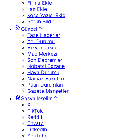
Firma Ekle
İlan Ekle
Köşe Yazısı Ekle
Sorun Bildir
Güncel
Taze Haberler
Yol Durumu
Vizyondakiler
Maç Merkezi
Son Depremler
Nöbetçi Eczane
Hava Durumu
Namaz Vakitleri
Puan Durumları
Gazete Manşetleri
Sosyalleşelim
X
TikTok
Reddit
Envato
LinkedIn
YouTube