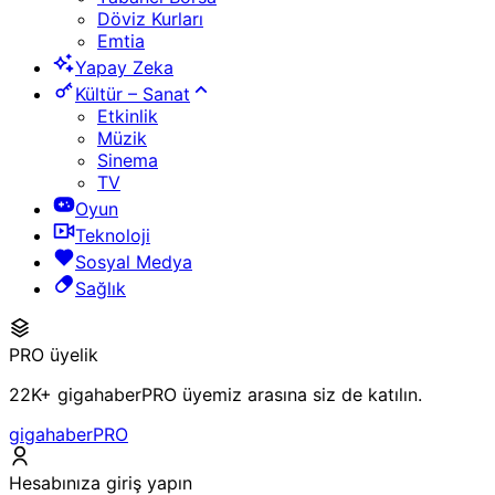
Döviz Kurları
Emtia
Yapay Zeka
Kültür – Sanat
Etkinlik
Müzik
Sinema
TV
Oyun
Teknoloji
Sosyal Medya
Sağlık
PRO üyelik
22K+ gigahaberPRO üyemiz arasına siz de katılın.
gigahaberPRO
Hesabınıza giriş yapın