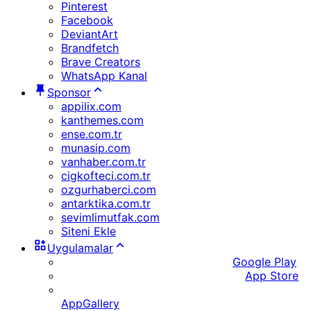
Pinterest
Facebook
DeviantArt
Brandfetch
Brave Creators
WhatsApp Kanal
Sponsor
appilix.com
kanthemes.com
ense.com.tr
munasip.com
vanhaber.com.tr
cigkofteci.com.tr
ozgurhaberci.com
antarktika.com.tr
sevimlimutfak.com
Siteni Ekle
Uygulamalar
Google Play
App Store
AppGallery