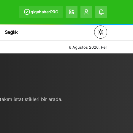
gigahaberPRO
Sağlık
Mod
değiştir
6 Ağustos 2026, Per
Gündüz Modu
Gündüz modunu seçin.
kım istatistikleri bir arada.
Gece Modu
Gece modunu seçin.
Sistem Modu
Sistem modunu seçin.