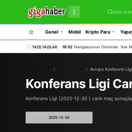
Hızlı Ara
Genel
Mobil
Kripto Para
Yapa
18:52
Navigasyonun Ötesinde: ‘Ask Ma
TAZE YAZILAR
Ana Sayfa
Maç Merkezi
Avrupa Konferans Ligi
Konferans Ligi Ca
Konferans Ligi (2025-12-30 ) canlı maç sonuçları