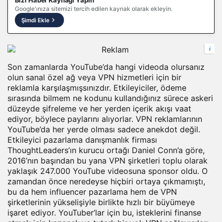
Bizi Haber Kaynağı Yapın
Google'ınıza sitemizi tercih edilen kaynak olarak ekleyin.
Şimdi Ekle
i
Son zamanlarda YouTube’da hangi videoda olursanız
olun sanal özel ağ veya VPN hizmetleri için bir
reklamla karşılaşmışsınızdır. Etkileyiciler, ödeme
sırasında bilmem ne kodunu kullandığınız sürece askeri
düzeyde şifreleme ve her yerden içerik akışı vaat
ediyor, böylece paylarını alıyorlar. VPN reklamlarının
YouTube’da her yerde olması sadece anekdot değil.
Etkileyici pazarlama danışmanlık firması
ThoughtLeaders’ın kurucu ortağı Daniel Conn’a göre,
2016’nın başından bu yana VPN şirketleri toplu olarak
yaklaşık 247.000 YouTube videosuna sponsor oldu. O
zamandan önce neredeyse hiçbiri ortaya çıkmamıştı,
bu da hem influencer pazarlama hem de VPN
şirketlerinin yükselişiyle birlikte hızlı bir büyümeye
işaret ediyor. YouTuber’lar için bu, isteklerini finanse