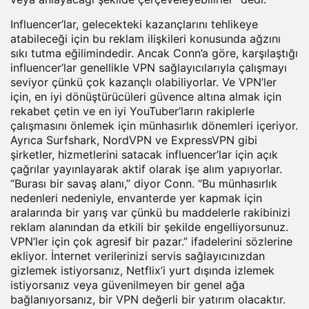
Influencer’lar, gelecekteki kazançlarını tehlikeye
atabileceği için bu reklam ilişkileri konusunda ağzını
sıkı tutma eğilimindedir. Ancak Conn’a göre, karşılaştığı
influencer’lar genellikle VPN sağlayıcılarıyla çalışmayı
seviyor çünkü çok kazançlı olabiliyorlar. Ve VPN’ler
için, en iyi dönüştürücüleri güvence altına almak için
rekabet çetin ve en iyi YouTuber’ların rakiplerle
çalışmasını önlemek için münhasırlık dönemleri içeriyor.
Ayrıca Surfshark, NordVPN ve ExpressVPN gibi
şirketler, hizmetlerini satacak influencer’lar için açık
çağrılar yayınlayarak aktif olarak işe alım yapıyorlar.
“Burası bir savaş alanı,” diyor Conn. “Bu münhasırlık
nedenleri nedeniyle, envanterde yer kapmak için
aralarında bir yarış var çünkü bu maddelerle rakibinizi
reklam alanından da etkili bir şekilde engelliyorsunuz.
VPN’ler için çok agresif bir pazar.” ifadelerini sözlerine
ekliyor. İnternet verilerinizi servis sağlayıcınızdan
gizlemek istiyorsanız, Netflix’i yurt dışında izlemek
istiyorsanız veya güvenilmeyen bir genel ağa
bağlanıyorsanız, bir VPN değerli bir yatırım olacaktır.