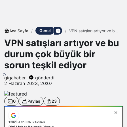
Genel
Ana Sayfa
VPN satışları artıyor ve bu
durum çok büyük bir sorun
VPN satışları artıyor ve bu
teşkil ediyor
durum çok büyük bir
sorun teşkil ediyor
gigahaber
gönderdi
2 Haziran 2023, 20:07
0
Paylaş
23
TERCIH EDILEN KAYNAK