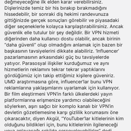
değmeyeceğine ilk elden karar verebilirsiniz.
Dişlerinizde temiz bir his bırakıp bırakmadığını
hissedebilir, bir sonraki diş hekimi randevunuza
gittiğinizde gerçek sonuçları görebilir ve piyasadaki
diğer seçeneklerle kolayca karşılaştırabilirsiniz. Ancak
güvenlik elle tutulur bir şey değildir. Bir VPN hizmeti
diğerinden daha kullanıcı dostu olabilir, ancak birinin
“daha güvenli” olup olmadığını anlamak için bazen bir
başkasının tavsiyelerini dikkate alabiliriz. ‘Influencer’
pazarlamasının arkasındaki güç bu tavsiyelerde
yatıyor. Parasosyal ilişkiler kurduğumuz ve aynı
hizmetlerin reklamını tekrar tekrar yaptıklarını
gördüğümüz için takip ettiğimiz kişilere güveniriz.
UMD araştırmasına göre, influencer’lar bunu VPN
reklamlarına yaklaşımlarını uyarlamak için kullanıyor.
Bir film eleştirmeni VPN’in farklı ülkelerdeki yayın
platformlarına erişmenize yardımcı olabileceğini
söylerken, aşırı sağcı bir komplo kanalı bir VPN’in
devletin gözetlemesine karşı gizlilik korumasını öne
çıkaracaktır, diyen Akgül, “YouTuber’lar kitlelerinin kim
olduğunu bildikleri için, bunu kitlelerinin ilgileneceği
veya anlayacağı şekilde çerçeveleyebilirler” dedi.