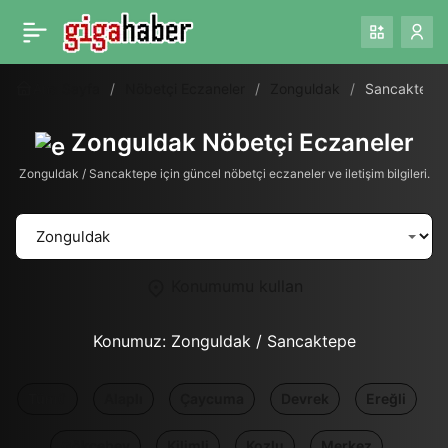
Ana Sayfa
Nöbetçi Eczaneler
Zonguldak
Sancaktepe
Zonguldak Nöbetçi Eczaneler
Zonguldak / Sancaktepe için güncel nöbetçi eczaneler ve iletişim bilgileri.
Konumumu kullan
Konumuz:
Zonguldak / Sancaktepe
Tümü
Alaplı
Çaycuma
Devrek
Ereğli
Gökçebey
Kilimli
Kozlu
Merkez