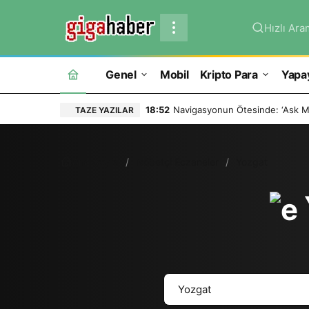
Hızlı Ara
Genel
Mobil
Kripto Para
Yapa
18:52
Navigasyonun Ötesinde: ‘Ask Ma
TAZE YAZILAR
Ana Sayfa
Nöbetçi Eczaneler
Yozgat