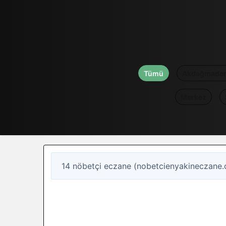
Tümü
Akdağmaden
Merkez
14 nöbetçi eczane (nobetcienyakineczane.
14