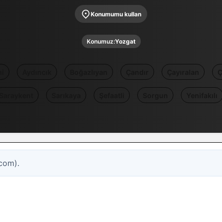
Konumumu kullan
Konumuz:
Yozgat
i
Aydıncık
Boğazlıyan
Çandır
Çayıralan
Ç
Saraykent
Sarıkaya
Şefaatli
Sorgun
Yenifakılı
com).