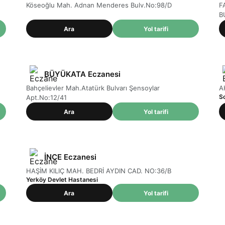
Köseoğlu Mah. Adnan Menderes Bulv.No:98/D
F
B
Ara
Yol tarifi
BÜYÜKATA Eczanesi
Bahçelievler Mah.Atatürk Bulvarı Şensoylar
A
S
Apt.No:12/41
Ara
Yol tarifi
İNCE Eczanesi
HAŞİM KILIÇ MAH. BEDRİ AYDIN CAD. NO:36/B
Yerköy Devlet Hastanesi
Ara
Yol tarifi