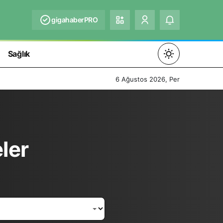
gigahaberPRO
Sağlık
Mod
değiştir
6 Ağustos 2026, Per
Gündüz Modu
ler
Gündüz modunu seçin.
Gece Modu
Gece modunu seçin.
Sistem Modu
Sistem modunu seçin.