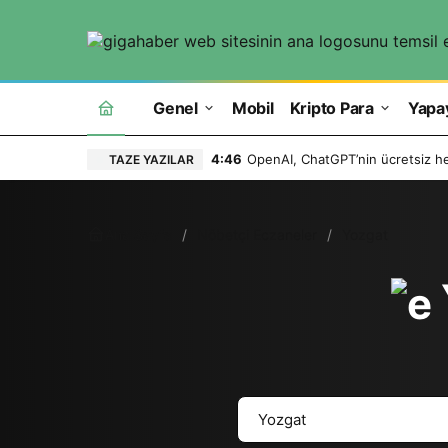
Genel
Mobil
Kripto Para
Yapa
4:46
OpenAI, ChatGPT’nin ücretsiz hes
TAZE YAZILAR
Ana Sayfa
Nöbetçi Eczaneler
Yozgat