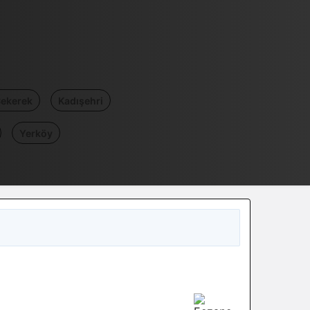
ekerek
Kadışehri
Yerköy