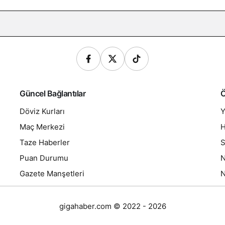
Güncel Bağlantılar
Ö
Döviz Kurları
Y
Maç Merkezi
H
Taze Haberler
S
Puan Durumu
N
Gazete Manşetleri
N
gigahaber.com © 2022 - 2026