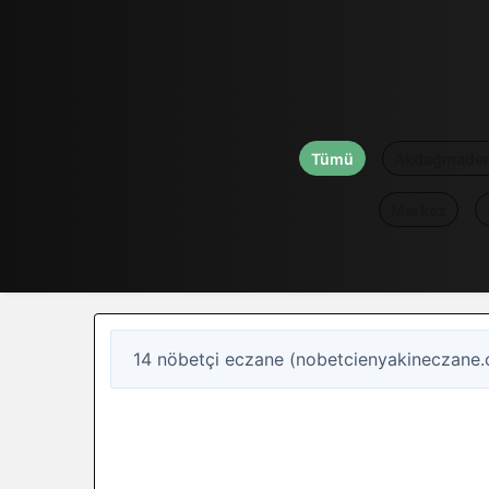
Tümü
Akdağmaden
Merkez
14 nöbetçi eczane (nobetcienyakineczane.
13