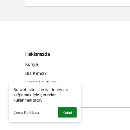
Hakkımızda
Künye
Biz Kimiz?
Çerez Politikası
Bu web sitesi en iyi deneyimi
Kullanım Sözleşmesi
sağlamak için çerezler
kullanmaktadır.
Sıkça Sorulan Sorular
Çerez Politikası
Kabul