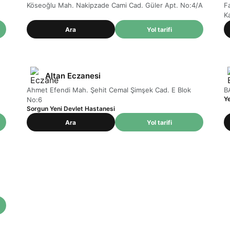
Köseoğlu Mah. Nakipzade Cami Cad. Güler Apt. No:4/A
F
K
Ara
Yol tarifi
Altan Eczanesi
Ahmet Efendi Mah. Şehit Cemal Şimşek Cad. E Blok
B
Ye
No:6
Sorgun Yeni Devlet Hastanesi
Ara
Yol tarifi