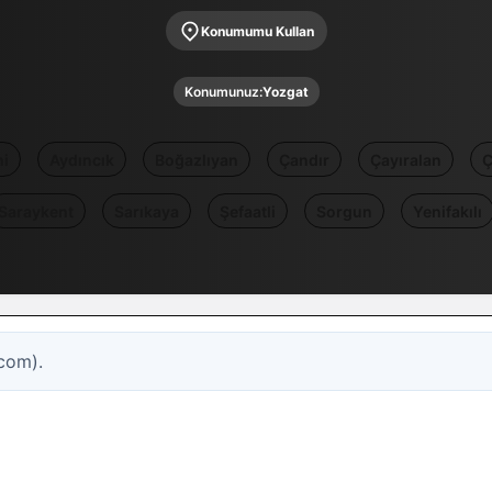
Konumumu Kullan
Konumunuz:
Yozgat
i
Aydıncık
Boğazlıyan
Çandır
Çayıralan
Ç
Saraykent
Sarıkaya
Şefaatli
Sorgun
Yenifakılı
com).