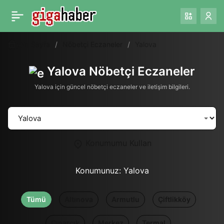
Ana Sayfa
Nöbetçi Eczaneler
Yalova
Yalova Nöbetçi Eczaneler
Yalova için güncel nöbetçi eczaneler ve iletişim bilgileri.
Konumumu Kullan
Konumunuz:
Yalova
Tümü
Altınova
Armutlu
Çiftlikköy
Çınarcık
Merkez
Termal