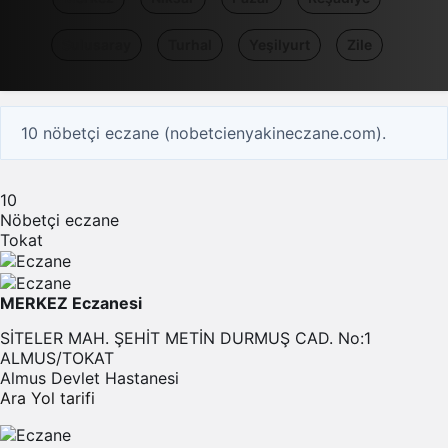
Sulusaray
Turhal
Yeşilyurt
Zile
10 nöbetçi eczane (nobetcienyakineczane.com).
10
Nöbetçi eczane
Tokat
MERKEZ Eczanesi
SİTELER MAH. ŞEHİT METİN DURMUŞ CAD. No:1
ALMUS/TOKAT
Almus Devlet Hastanesi
Ara
Yol tarifi