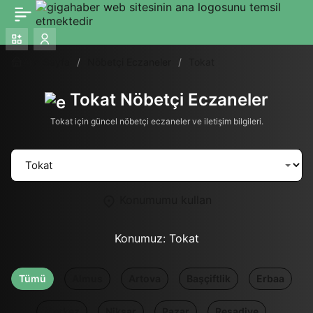
Ana Sayfa
Nöbetçi Eczaneler
Tokat
Tokat Nöbetçi Eczaneler
Tokat için güncel nöbetçi eczaneler ve iletişim bilgileri.
Konumumu kullan
Konumuz:
Tokat
Tümü
Almus
Artova
Başçiftlik
Erbaa
Merkez
Niksar
Pazar
Reşadiye