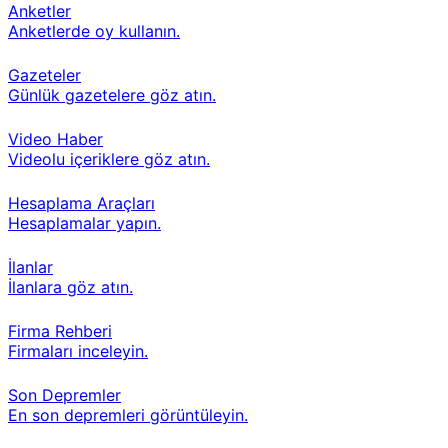
Anketler
Anketlerde oy kullanın.
Gazeteler
Günlük gazetelere göz atın.
Video Haber
Videolu içeriklere göz atın.
Hesaplama Araçları
Hesaplamalar yapın.
İlanlar
İlanlara göz atın.
Firma Rehberi
Firmaları inceleyin.
Son Depremler
En son depremleri görüntüleyin.