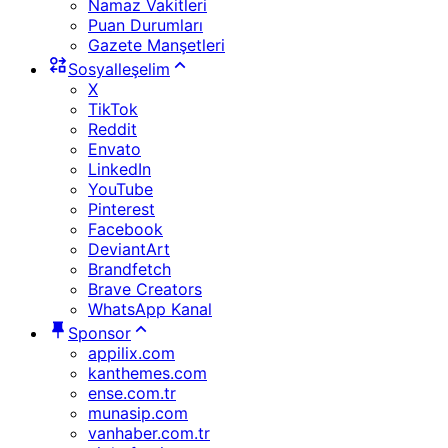
Namaz Vakitleri
Puan Durumları
Gazete Manşetleri
Sosyalleşelim
X
TikTok
Reddit
Envato
LinkedIn
YouTube
Pinterest
Facebook
DeviantArt
Brandfetch
Brave Creators
WhatsApp Kanal
Sponsor
appilix.com
kanthemes.com
ense.com.tr
munasip.com
vanhaber.com.tr