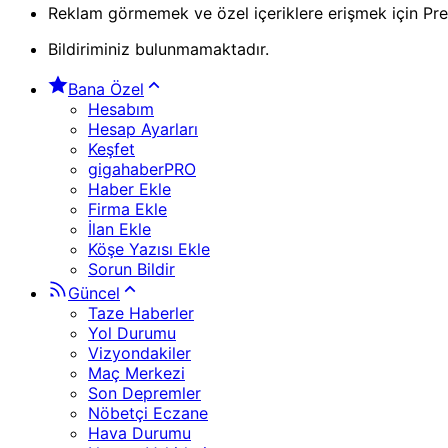
Reklam görmemek ve özel içeriklere erişmek için Pr
Bildiriminiz bulunmamaktadır.
Bana Özel
Hesabım
Hesap Ayarları
Keşfet
gigahaberPRO
Haber Ekle
Firma Ekle
İlan Ekle
Köşe Yazısı Ekle
Sorun Bildir
Güncel
Taze Haberler
Yol Durumu
Vizyondakiler
Maç Merkezi
Son Depremler
Nöbetçi Eczane
Hava Durumu