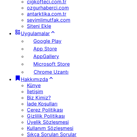
cigkofteci.com.tr
ozgurhaberci.com
antarktika.com.tr
sevimlimutfak.com
Siteni Ekle
Uygulamalar
Google Play
App Store
AppGallery
Microsoft Store
Chrome Uzantı
Hakkımızda
Künye
İletişim
Biz Kimiz?
İade Koşulları
Çerez Politikası
Gizlilik Politikası
Üyelik Sözleşmesi
Kullanım Sözleşmesi
Sıkça Sorulan Sorular