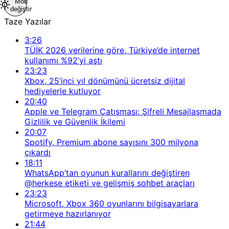
Mod
değiştir
Taze Yazılar
3:26
TÜİK 2026 verilerine göre, Türkiye’de internet
kullanımı %92’yi aştı
23:23
Xbox, 25’inci yıl dönümünü ücretsiz dijital
hediyelerle kutluyor
20:40
Apple ve Telegram Çatışması: Şifreli Mesajlaşmada
Gizlilik ve Güvenlik İkilemi
20:07
Spotify, Premium abone sayısını 300 milyona
çıkardı
18:11
WhatsApp’tan oyunun kurallarını değiştiren
@herkese etiketi ve gelişmiş sohbet araçları
23:23
Microsoft, Xbox 360 oyunlarını bilgisayarlara
getirmeye hazırlanıyor
21:44