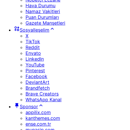
Hava Durumu
Namaz Vakitleri
Puan Durumları
Gazete Manşetleri
Sosyalleşelim
X
TikTok
Reddit
Envato
LinkedIn
YouTube
Pinterest
Facebook
DeviantArt
Brandfetch
Brave Creators
WhatsApp Kanal
Sponsor
appilix.com
kanthemes.com
ense.com.tr
munasip.com