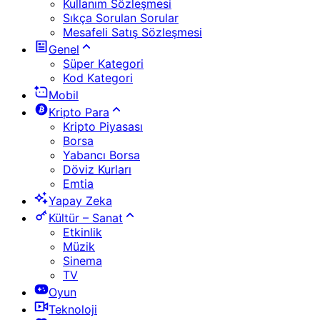
Kullanım Sözleşmesi
Sıkça Sorulan Sorular
Mesafeli Satış Sözleşmesi
Genel
Süper Kategori
Kod Kategori
Mobil
Kripto Para
Kripto Piyasası
Borsa
Yabancı Borsa
Döviz Kurları
Emtia
Yapay Zeka
Kültür – Sanat
Etkinlik
Müzik
Sinema
TV
Oyun
Teknoloji