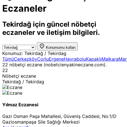
Eczaneler
Tekirdağ için güncel nöbetçi
eczaneler ve iletişim bilgileri.
Konumumu kullan
Konumuz:
Tekirdağ / Tekirdag
Tümü
Çerkezköy
Çorlu
Ergene
Hayrabolu
Kapaklı
Malkara
Mar
22 nöbetçi eczane (nobetcienyakineczane.com).
22
Nöbetçi eczane
Tekirdağ / Tekirdag
Yılmaz Eczanesi
Gazi Osman Paşa Mahallesi, Güveniş Caddesi, No:1/D
Gaziosmanpaşa Sile Sağlığı Merkezi