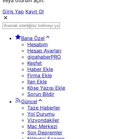
veya oturum açın.
Giriş Yap
Kayıt Ol
Bana Özel
Hesabım
Hesap Ayarları
gigahaberPRO
Keşfet
Haber Ekle
Firma Ekle
İlan Ekle
Köşe Yazısı Ekle
Sorun Bildir
Güncel
Taze Haberler
Yol Durumu
Vizyondakiler
Maç Merkezi
Son Depremler
Nöbetçi Eczane