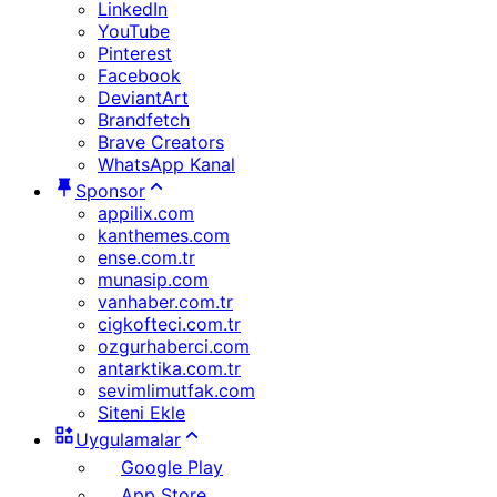
LinkedIn
YouTube
Pinterest
Facebook
DeviantArt
Brandfetch
Brave Creators
WhatsApp Kanal
Sponsor
appilix.com
kanthemes.com
ense.com.tr
munasip.com
vanhaber.com.tr
cigkofteci.com.tr
ozgurhaberci.com
antarktika.com.tr
sevimlimutfak.com
Siteni Ekle
Uygulamalar
Google Play
App Store