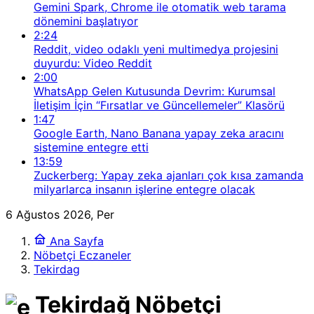
Gemini Spark, Chrome ile otomatik web tarama
dönemini başlatıyor
2:24
Reddit, video odaklı yeni multimedya projesini
duyurdu: Video Reddit
2:00
WhatsApp Gelen Kutusunda Devrim: Kurumsal
İletişim İçin “Fırsatlar ve Güncellemeler” Klasörü
1:47
Google Earth, Nano Banana yapay zeka aracını
sistemine entegre etti
13:59
Zuckerberg: Yapay zeka ajanları çok kısa zamanda
milyarlarca insanın işlerine entegre olacak
6 Ağustos 2026, Per
Ana Sayfa
Nöbetçi Eczaneler
Tekirdag
Tekirdağ Nöbetçi