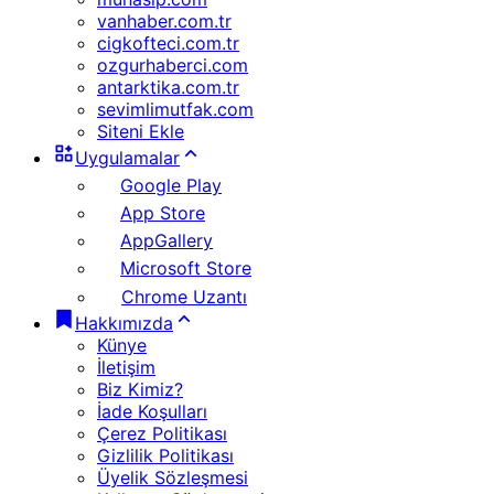
vanhaber.com.tr
cigkofteci.com.tr
ozgurhaberci.com
antarktika.com.tr
sevimlimutfak.com
Siteni Ekle
Uygulamalar
Google Play
App Store
AppGallery
Microsoft Store
Chrome Uzantı
Hakkımızda
Künye
İletişim
Biz Kimiz?
İade Koşulları
Çerez Politikası
Gizlilik Politikası
Üyelik Sözleşmesi