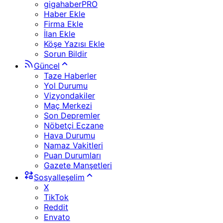
gigahaberPRO
Haber Ekle
Firma Ekle
İlan Ekle
Köşe Yazısı Ekle
Sorun Bildir
Güncel
Taze Haberler
Yol Durumu
Vizyondakiler
Maç Merkezi
Son Depremler
Nöbetçi Eczane
Hava Durumu
Namaz Vakitleri
Puan Durumları
Gazete Manşetleri
Sosyalleşelim
X
TikTok
Reddit
Envato