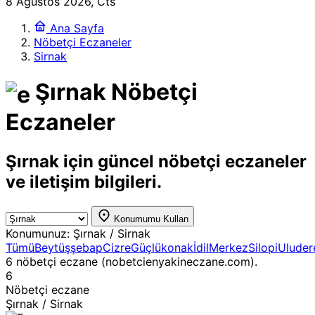
8 Ağustos 2026, Cts
Ana Sayfa
Nöbetçi Eczaneler
Sirnak
Şırnak Nöbetçi
Eczaneler
Şırnak için güncel nöbetçi eczaneler
ve iletişim bilgileri.
Konumumu Kullan
Konumunuz:
Şırnak / Sirnak
Tümü
Beytüşşebap
Cizre
Güçlükonak
İdil
Merkez
Silopi
Uluder
6 nöbetçi eczane (nobetcienyakineczane.com).
6
Nöbetçi eczane
Şırnak / Sirnak