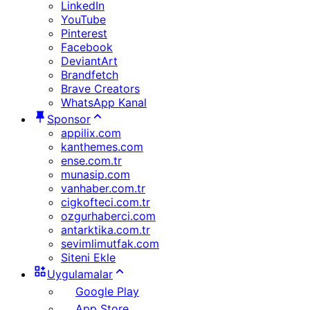
LinkedIn
YouTube
Pinterest
Facebook
DeviantArt
Brandfetch
Brave Creators
WhatsApp Kanal
Sponsor
appilix.com
kanthemes.com
ense.com.tr
munasip.com
vanhaber.com.tr
cigkofteci.com.tr
ozgurhaberci.com
antarktika.com.tr
sevimlimutfak.com
Siteni Ekle
Uygulamalar
Google Play
App Store