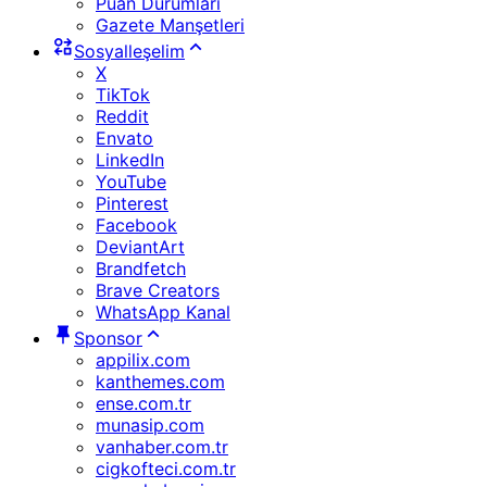
Puan Durumları
Gazete Manşetleri
Sosyalleşelim
X
TikTok
Reddit
Envato
LinkedIn
YouTube
Pinterest
Facebook
DeviantArt
Brandfetch
Brave Creators
WhatsApp Kanal
Sponsor
appilix.com
kanthemes.com
ense.com.tr
munasip.com
vanhaber.com.tr
cigkofteci.com.tr