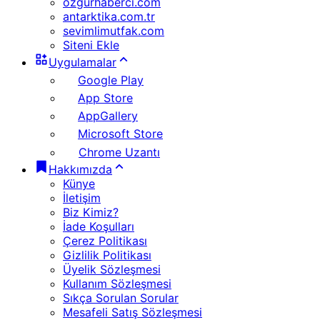
ozgurhaberci.com
antarktika.com.tr
sevimlimutfak.com
Siteni Ekle
Uygulamalar
Google Play
App Store
AppGallery
Microsoft Store
Chrome Uzantı
Hakkımızda
Künye
İletişim
Biz Kimiz?
İade Koşulları
Çerez Politikası
Gizlilik Politikası
Üyelik Sözleşmesi
Kullanım Sözleşmesi
Sıkça Sorulan Sorular
Mesafeli Satış Sözleşmesi