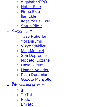
gigahaberPRO
Haber Ekle
Firma Ekle
İlan Ekle
Köşe Yazısı Ekle
Sorun Bildir
Güncel
Taze Haberler
Yol Durumu
Vizyondakiler
Maç Merkezi
Son Depremler
Nöbetçi Eczane
Hava Durumu
Namaz Vakitleri
Puan Durumları
Gazete Manşetleri
Sosyalleşelim
X
TikTok
Reddit
Envato