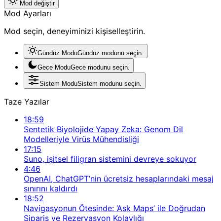
Mod değiştir
Mod Ayarları
Mod seçin, deneyiminizi kişiselleştirin.
Gündüz Modu
Gündüz modunu seçin.
Gece Modu
Gece modunu seçin.
Sistem Modu
Sistem modunu seçin.
Taze Yazılar
18:59
Sentetik Biyolojide Yapay Zeka: Genom Dil
Modelleriyle Virüs Mühendisliği
17:15
Suno, işitsel filigran sistemini devreye sokuyor
4:46
OpenAI, ChatGPT’nin ücretsiz hesaplarındaki mesaj
sınırını kaldırdı
18:52
Navigasyonun Ötesinde: ‘Ask Maps’ ile Doğrudan
Sipariş ve Rezervasyon Kolaylığı