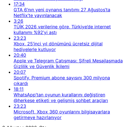
17:34
GTA 6’nın yeni oynanış tanıtımı 27 Ağustos’ta
Netflix’te yayınlanacak
3:26
TÜİK 2026 verilerine göre, Türkiye’de internet
kullanımı %92’yi aştı
23:23
Xbox, 25’inci yıl dönümünü ücretsiz dijital
hediyelerle kutluyor
20:40
Apple ve Telegram Çatışması: Şifreli Mesajlaşmada
Gizlilik ve Güvenlik İkilemi
20:07
Spotify, Premium abone sayısını 300 milyona
çıkardı
18:11
WhatsApp’tan oyunun kurallarını değiştiren
@herkese etiketi ve gelişmiş sohbet araçları
23:23
Microsoft, Xbox 360 oyunlarını bilgisayarlara
getirmeye hazırlanıyor