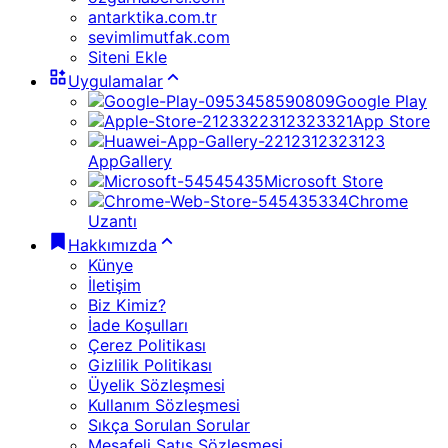
antarktika.com.tr
sevimlimutfak.com
Siteni Ekle
Uygulamalar
Google Play
App Store
AppGallery
Microsoft Store
Chrome
Uzantı
Hakkımızda
Künye
İletişim
Biz Kimiz?
İade Koşulları
Çerez Politikası
Gizlilik Politikası
Üyelik Sözleşmesi
Kullanım Sözleşmesi
Sıkça Sorulan Sorular
Mesafeli Satış Sözleşmesi