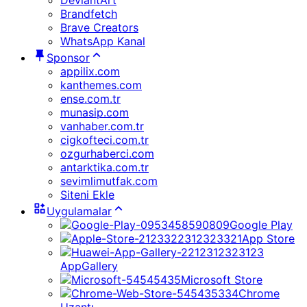
DeviantArt
Brandfetch
Brave Creators
WhatsApp Kanal
Sponsor
appilix.com
kanthemes.com
ense.com.tr
munasip.com
vanhaber.com.tr
cigkofteci.com.tr
ozgurhaberci.com
antarktika.com.tr
sevimlimutfak.com
Siteni Ekle
Uygulamalar
Google Play
App Store
AppGallery
Microsoft Store
Chrome