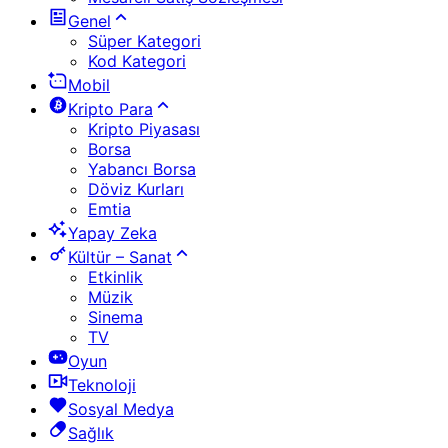
Genel
Süper Kategori
Kod Kategori
Mobil
Kripto Para
Kripto Piyasası
Borsa
Yabancı Borsa
Döviz Kurları
Emtia
Yapay Zeka
Kültür – Sanat
Etkinlik
Müzik
Sinema
TV
Oyun
Teknoloji
Sosyal Medya
Sağlık