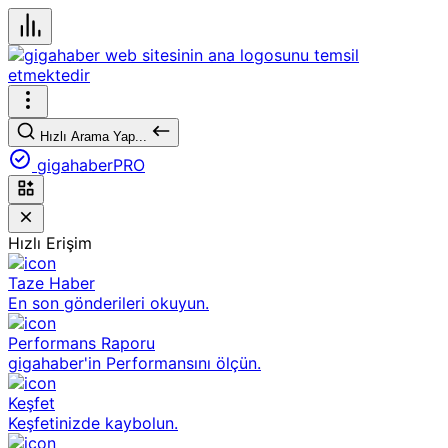
Hızlı Arama Yap...
gigahaberPRO
Hızlı Erişim
Taze Haber
En son gönderileri okuyun.
Performans Raporu
gigahaber'in Performansını ölçün.
Keşfet
Keşfetinizde kaybolun.