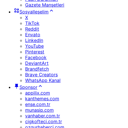
Gazete Manşetleri
Sosyalleşelim
X
TikTok
Reddit
Envato
LinkedIn
YouTube
Pinterest
Facebook
DeviantArt
Brandfetch
Brave Creators
WhatsApp Kanal
Sponsor
appilix.com
kanthemes.com
ense.com.tr
munasip.com
vanhaber.com.tr
cigkofteci.com.tr
ozgurhaberci.com