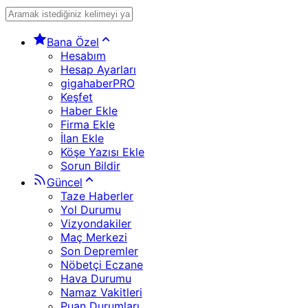
Bana Özel
Hesabım
Hesap Ayarları
gigahaberPRO
Keşfet
Haber Ekle
Firma Ekle
İlan Ekle
Köşe Yazısı Ekle
Sorun Bildir
Güncel
Taze Haberler
Yol Durumu
Vizyondakiler
Maç Merkezi
Son Depremler
Nöbetçi Eczane
Hava Durumu
Namaz Vakitleri
Puan Durumları