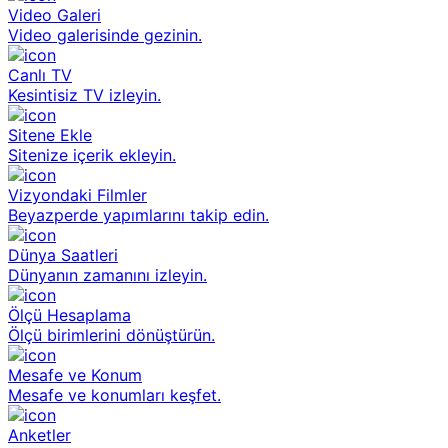
Video Galeri
Video galerisinde gezinin.
Canlı TV
Kesintisiz TV izleyin.
Sitene Ekle
Sitenize içerik ekleyin.
Vizyondaki Filmler
Beyazperde yapımlarını takip edin.
Dünya Saatleri
Dünyanın zamanını izleyin.
Ölçü Hesaplama
Ölçü birimlerini dönüştürün.
Mesafe ve Konum
Mesafe ve konumları keşfet.
Anketler