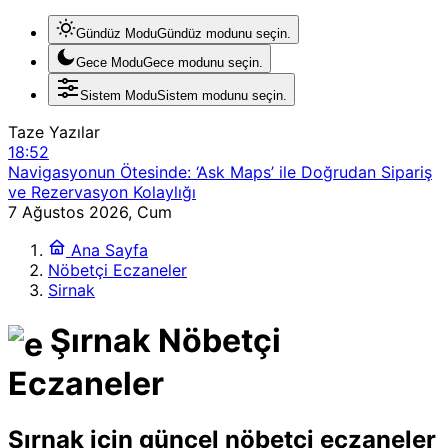
Gündüz Modu
Gündüz modunu seçin.
Gece Modu
Gece modunu seçin.
Sistem Modu
Sistem modunu seçin.
Taze Yazılar
18:52
Navigasyonun Ötesinde: ‘Ask Maps’ ile Doğrudan Sipariş
ve Rezervasyon Kolaylığı
17:34
7 Ağustos 2026, Cum
GTA 6’nın yeni oynanış tanıtımı 27 Ağustos’ta Netflix’te
Ana Sayfa
yayınlanacak
Nöbetçi Eczaneler
3:26
Sirnak
TÜİK 2026 verilerine göre, Türkiye’de internet kullanımı
%92’yi aştı
Şırnak Nöbetçi
23:23
Xbox, 25’inci yıl dönümünü ücretsiz dijital hediyelerle
kutluyor
Eczaneler
20:40
Apple ve Telegram Çatışması: Şifreli Mesajlaşmada
Gizlilik ve Güvenlik İkilemi
Şırnak için güncel nöbetçi eczaneler