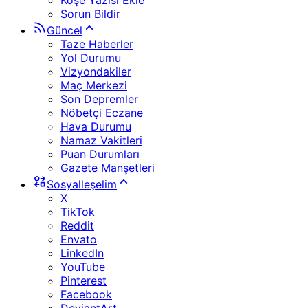
Köşe Yazısı Ekle
Sorun Bildir
Güncel
Taze Haberler
Yol Durumu
Vizyondakiler
Maç Merkezi
Son Depremler
Nöbetçi Eczane
Hava Durumu
Namaz Vakitleri
Puan Durumları
Gazete Manşetleri
Sosyalleşelim
X
TikTok
Reddit
Envato
LinkedIn
YouTube
Pinterest
Facebook