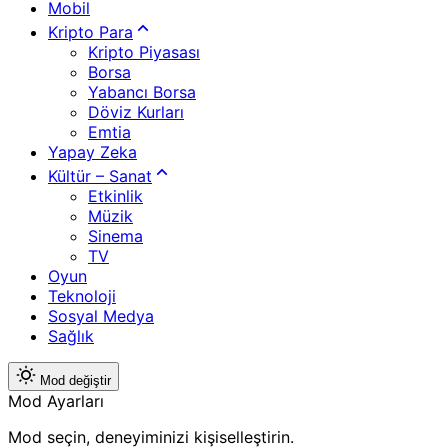
Mobil
Kripto Para
Kripto Piyasası
Borsa
Yabancı Borsa
Döviz Kurları
Emtia
Yapay Zeka
Kültür – Sanat
Etkinlik
Müzik
Sinema
TV
Oyun
Teknoloji
Sosyal Medya
Sağlık
Mod değiştir
Mod Ayarları
Mod seçin, deneyiminizi kişiselleştirin.