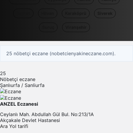
Harran
Hilvan
Karaköprü
Siverek
Suruç
Viranşehir
25 nöbetçi eczane (nobetcienyakineczane.com).
25
Nöbetçi eczane
Şanlıurfa / Sanliurfa
ANZEL Eczanesi
Ceylanlı Mah. Abdullah Gül Bul. No:213/1A
Akçakale Devlet Hastanesi
Ara
Yol tarifi