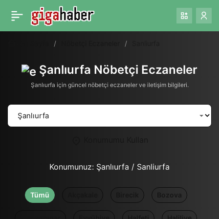
Ana Sayfa
Nöbetçi Eczaneler
Sanliurfa
Şanlıurfa Nöbetçi Eczaneler
Şanlıurfa için güncel nöbetçi eczaneler ve iletişim bilgileri.
Konumumu Kullan
Konumunuz:
Şanlıurfa / Sanliurfa
Tümü
Akçakale
Birecik
Bozova
Ceylanpınar
Eyyübiye
Halfeti
Haliliye