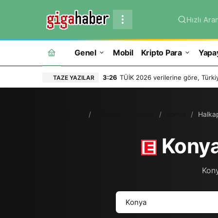
Hızlı Ara
Genel
Mobil
Kripto Para
Yapa
3:26
TÜİK 2026 verilerine göre, Türkiy
TAZE YAZILAR
Ana Sayfa
Nöbetçi Eczaneler
Konya
Halka
Konya
Kony