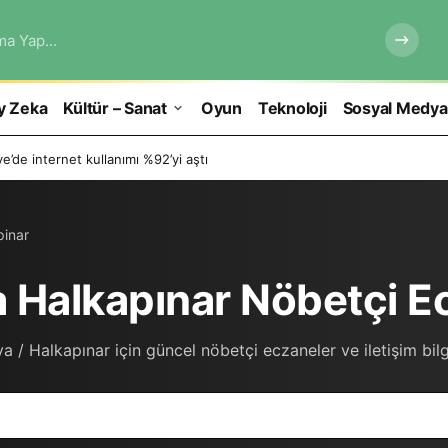
ma Yap...
y Zeka
Kültür – Sanat
Oyun
Teknoloji
Sosyal Medya
e’de internet kullanımı %92’yi aştı
pinar
 Halkapınar Nöbetçi E
a / Halkapınar için güncel nöbetçi eczaneler ve iletişim bilgi