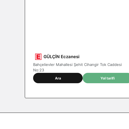
1
Nöbetçi eczane
Konya / Halkapınar
GÜLÇİN Eczanesi
Bahçelievler Mahallesi Şehit Cihangir Tok Caddesi
No:23
Ara
Yol tarifi