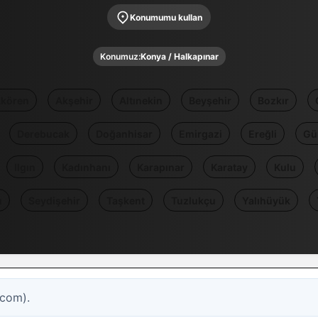
Konumumu kullan
Konumuz:
Konya / Halkapınar
kören
Akşehir
Altınekin
Beyşehir
Bozkır
Derebucak
Doğanhisar
Emirgazi
Ereğli
Gü
Ilgın
Kadınhanı
Karapınar
Karatay
Kulu
u
Seydişehir
Taşkent
Tuzlukçu
Yalıhüyük
.com).