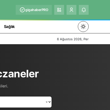
gigahaberPRO
Sağlık
Mod
değiştir
6 Ağustos 2026, Per
Gündüz Modu
czaneler
Gündüz modunu seçin.
Gece Modu
leri.
Gece modunu seçin.
Sistem Modu
Sistem modunu seçin.