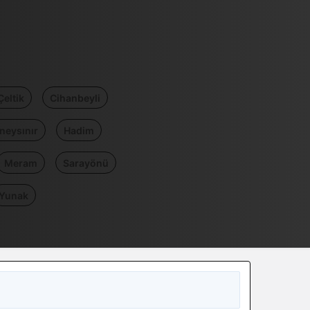
Çeltik
Cihanbeyli
neysınır
Hadim
Meram
Sarayönü
Yunak