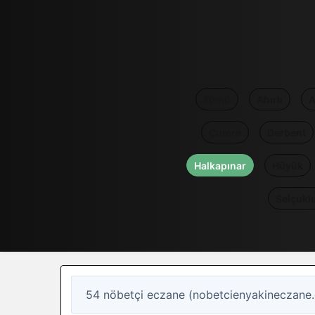
Tümü
Ahırlı
A
Çumra
Derbent
Halkapınar
Hüyük
Selçukl
54 nöbetçi eczane (nobetcienyakineczane