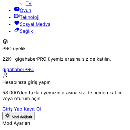
TV
Oyun
Teknoloji
Sosyal Medya
Sağlık
PRO üyelik
22K+ gigahaberPRO üyemiz arasına siz de katılın.
gigahaberPRO
Hesabınıza giriş yapın
58.000'den fazla üyemizin arasına siz de hemen katılın
veya oturum açın.
Giriş Yap
Kayıt Ol
Mod değiştir
Mod Ayarları