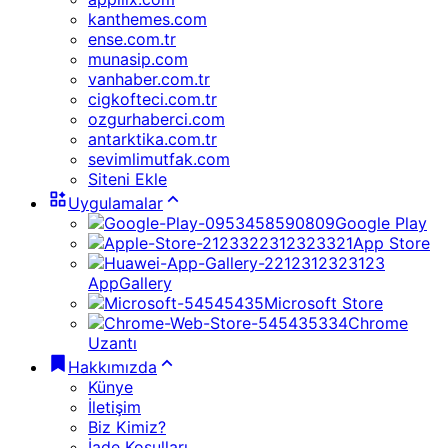
kanthemes.com
ense.com.tr
munasip.com
vanhaber.com.tr
cigkofteci.com.tr
ozgurhaberci.com
antarktika.com.tr
sevimlimutfak.com
Siteni Ekle
Uygulamalar
Google Play
App Store
AppGallery
Microsoft Store
Chrome
Uzantı
Hakkımızda
Künye
İletişim
Biz Kimiz?
İade Koşulları