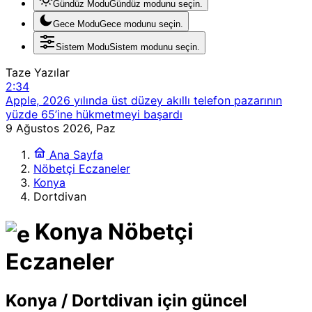
Gündüz Modu
Gündüz modunu seçin.
Gece Modu
Gece modunu seçin.
Sistem Modu
Sistem modunu seçin.
Taze Yazılar
2:34
Apple, 2026 yılında üst düzey akıllı telefon pazarının
yüzde 65’ine hükmetmeyi başardı
2:15
9 Ağustos 2026, Paz
X, 7 Eylül’de geleneksel gelir paylaşımını yeni bir ‘Özgün
Ana Sayfa
İçerik Ödül Programı’ ile değiştiriyor
Nöbetçi Eczaneler
1:51
Konya
Cloudflare’in yalnızca otonom sistemler için geliştirdiği
Dortdivan
web motoru: ‘Kitesurf’
18:59
Konya Nöbetçi
Sentetik Biyolojide Yapay Zeka: Genom Dil Modelleriyle
Virüs Mühendisliği
17:15
Eczaneler
Suno, işitsel filigran sistemini devreye sokuyor
4:46
Konya / Dortdivan için güncel
OpenAI, ChatGPT’nin ücretsiz hesaplarındaki mesaj