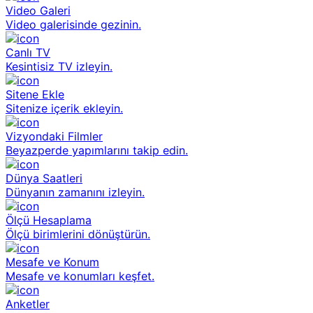
Video Galeri
Video galerisinde gezinin.
Canlı TV
Kesintisiz TV izleyin.
Sitene Ekle
Sitenize içerik ekleyin.
Vizyondaki Filmler
Beyazperde yapımlarını takip edin.
Dünya Saatleri
Dünyanın zamanını izleyin.
Ölçü Hesaplama
Ölçü birimlerini dönüştürün.
Mesafe ve Konum
Mesafe ve konumları keşfet.
Anketler