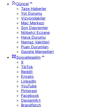
Güncel
Taze Haberler
Yol Durumu
Vizyondakiler
Maç Merkezi
Son Depremler
Nöbetçi Eczane
Hava Durumu
Namaz Vakitleri
Puan Durumları
Gazete Manşetleri
Sosyalleşelim
X
TikTok
Reddit
Envato
LinkedIn
YouTube
Pinterest
Facebook
DeviantArt
Brandfetch