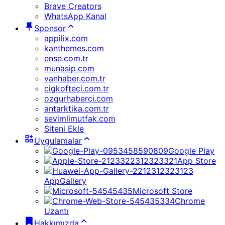
Brave Creators
WhatsApp Kanal
Sponsor
appilix.com
kanthemes.com
ense.com.tr
munasip.com
vanhaber.com.tr
cigkofteci.com.tr
ozgurhaberci.com
antarktika.com.tr
sevimlimutfak.com
Siteni Ekle
Uygulamalar
Google Play
App Store
AppGallery
Microsoft Store
Chrome
Uzantı
Hakkımızda