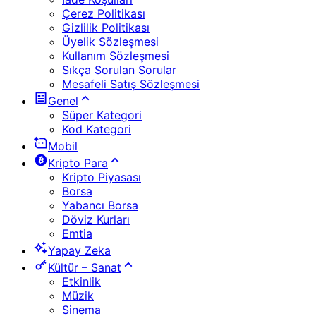
Çerez Politikası
Gizlilik Politikası
Üyelik Sözleşmesi
Kullanım Sözleşmesi
Sıkça Sorulan Sorular
Mesafeli Satış Sözleşmesi
Genel
Süper Kategori
Kod Kategori
Mobil
Kripto Para
Kripto Piyasası
Borsa
Yabancı Borsa
Döviz Kurları
Emtia
Yapay Zeka
Kültür – Sanat
Etkinlik
Müzik
Sinema