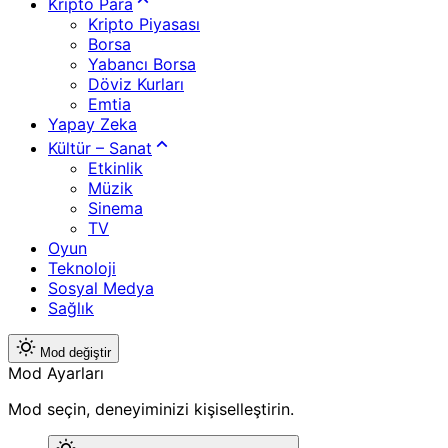
Kripto Para
Kripto Piyasası
Borsa
Yabancı Borsa
Döviz Kurları
Emtia
Yapay Zeka
Kültür – Sanat
Etkinlik
Müzik
Sinema
TV
Oyun
Teknoloji
Sosyal Medya
Sağlık
Mod değiştir
Mod Ayarları
Mod seçin, deneyiminizi kişiselleştirin.