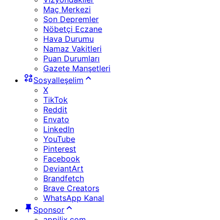
Maç Merkezi
Son Depremler
Nöbetçi Eczane
Hava Durumu
Namaz Vakitleri
Puan Durumları
Gazete Manşetleri
Sosyalleşelim
X
TikTok
Reddit
Envato
LinkedIn
YouTube
Pinterest
Facebook
DeviantArt
Brandfetch
Brave Creators
WhatsApp Kanal
Sponsor
appilix.com