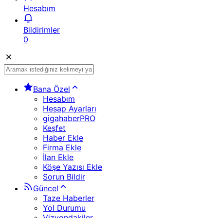
Hesabım
Bildirimler
0
Bana Özel
Hesabım
Hesap Ayarları
gigahaberPRO
Keşfet
Haber Ekle
Firma Ekle
İlan Ekle
Köşe Yazısı Ekle
Sorun Bildir
Güncel
Taze Haberler
Yol Durumu
Vizyondakiler