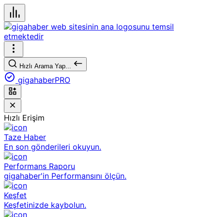
Hızlı Arama Yap...
gigahaberPRO
Hızlı Erişim
Taze Haber
En son gönderileri okuyun.
Performans Raporu
gigahaber'in Performansını ölçün.
Keşfet
Keşfetinizde kaybolun.