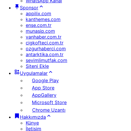
WhatsApp Kanal
Sponsor
appilix.com
kanthemes.com
ense.com.tr
munasip.com
vanhaber.com.tr
cigkofteci.com.tr
ozgurhaberci.com
antarktika.com.tr
sevimlimutfak.com
Siteni Ekle
Uygulamalar
Google Play
App Store
AppGallery
Microsoft Store
Chrome Uzantı
Hakkımızda
Künye
İletişim