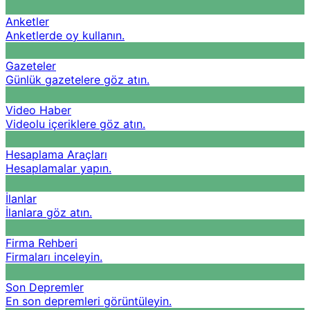
Anketler
Anketlerde oy kullanın.
Gazeteler
Günlük gazetelere göz atın.
Video Haber
Videolu içeriklere göz atın.
Hesaplama Araçları
Hesaplamalar yapın.
İlanlar
İlanlara göz atın.
Firma Rehberi
Firmaları inceleyin.
Son Depremler
En son depremleri görüntüleyin.