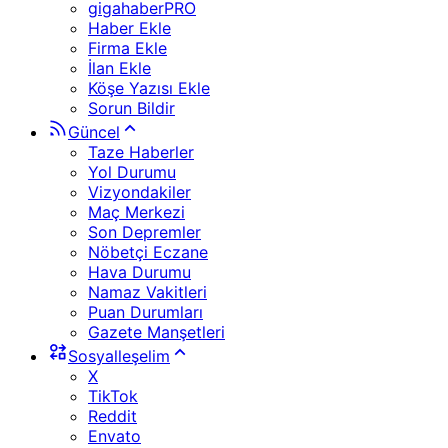
gigahaberPRO
Haber Ekle
Firma Ekle
İlan Ekle
Köşe Yazısı Ekle
Sorun Bildir
Güncel
Taze Haberler
Yol Durumu
Vizyondakiler
Maç Merkezi
Son Depremler
Nöbetçi Eczane
Hava Durumu
Namaz Vakitleri
Puan Durumları
Gazete Manşetleri
Sosyalleşelim
X
TikTok
Reddit
Envato