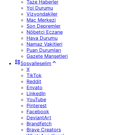
Taze Haberler
Yol Durumu
Vizyondakiler
Maç Merkezi
Son Depremler
Nöbetçi Eczane
Hava Durumu
Namaz Vakitleri
Puan Durumları
Gazete Manşetleri
Sosyalleşelim
X
TikTok
Reddit
Envato
LinkedIn
YouTube
Pinterest
Facebook
DeviantArt
Brandfetch
Brave Creators