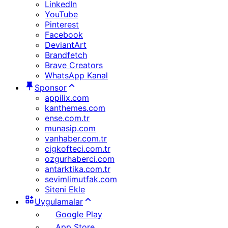
LinkedIn
YouTube
Pinterest
Facebook
DeviantArt
Brandfetch
Brave Creators
WhatsApp Kanal
Sponsor
appilix.com
kanthemes.com
ense.com.tr
munasip.com
vanhaber.com.tr
cigkofteci.com.tr
ozgurhaberci.com
antarktika.com.tr
sevimlimutfak.com
Siteni Ekle
Uygulamalar
Google Play
App Store