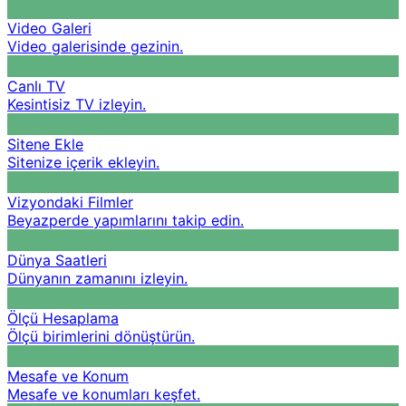
Video Galeri
Video galerisinde gezinin.
Canlı TV
Kesintisiz TV izleyin.
Sitene Ekle
Sitenize içerik ekleyin.
Vizyondaki Filmler
Beyazperde yapımlarını takip edin.
Dünya Saatleri
Dünyanın zamanını izleyin.
Ölçü Hesaplama
Ölçü birimlerini dönüştürün.
Mesafe ve Konum
Mesafe ve konumları keşfet.