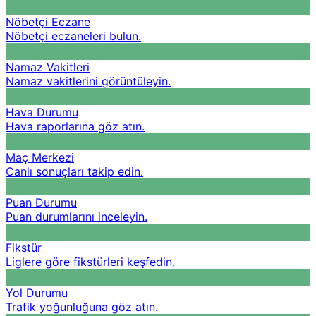
Nöbetçi Eczane
Nöbetçi eczaneleri bulun.
Namaz Vakitleri
Namaz vakitlerini görüntüleyin.
Hava Durumu
Hava raporlarına göz atın.
Maç Merkezi
Canlı sonuçları takip edin.
Puan Durumu
Puan durumlarını inceleyin.
Fikstür
Liglere göre fikstürleri keşfedin.
Yol Durumu
Trafik yoğunluğuna göz atın.