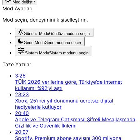
Mod değiştir
Mod Ayarları
Mod seçin, deneyimini kişiselleştirin.
Gündüz Modu
Gündüz modunu seçin.
Gece Modu
Gece modunu seçin.
Sistem Modu
Sistem modunu seçin.
Taze Yazılar
3:26
TÜİK 2026 verilerine göre, Türkiye’de internet
kullanımı %92’yi aştı
23:23
Xbox, 25’inci yıl dönümünü ücretsiz dijital
hediyelerle kutluyor
20:40
Apple ve Telegram Çatışması: Şifreli Mesajlaşmada
Gizlilik ve Güvenlik İkilemi
20:07
Spotify, Premium abone sayısını 300 milyona