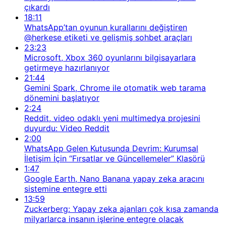
çıkardı
18:11
WhatsApp’tan oyunun kurallarını değiştiren
@herkese etiketi ve gelişmiş sohbet araçları
23:23
Microsoft, Xbox 360 oyunlarını bilgisayarlara
getirmeye hazırlanıyor
21:44
Gemini Spark, Chrome ile otomatik web tarama
dönemini başlatıyor
2:24
Reddit, video odaklı yeni multimedya projesini
duyurdu: Video Reddit
2:00
WhatsApp Gelen Kutusunda Devrim: Kurumsal
İletişim İçin “Fırsatlar ve Güncellemeler” Klasörü
1:47
Google Earth, Nano Banana yapay zeka aracını
sistemine entegre etti
13:59
Zuckerberg: Yapay zeka ajanları çok kısa zamanda
milyarlarca insanın işlerine entegre olacak