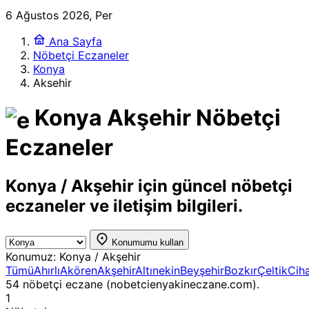
6 Ağustos 2026, Per
Ana Sayfa
Nöbetçi Eczaneler
Konya
Aksehir
Konya Akşehir Nöbetçi
Eczaneler
Konya / Akşehir için güncel nöbetçi
eczaneler ve iletişim bilgileri.
Konumumu kullan
Konumuz:
Konya / Akşehir
Tümü
Ahırlı
Akören
Akşehir
Altınekin
Beyşehir
Bozkır
Çeltik
Cih
54 nöbetçi eczane (nobetcienyakineczane.com).
1