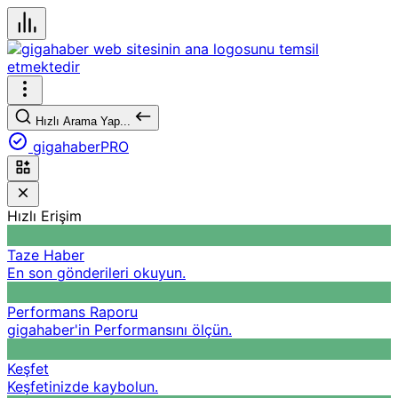
Hızlı Arama Yap...
gigahaberPRO
Hızlı Erişim
Taze Haber
En son gönderileri okuyun.
Performans Raporu
gigahaber'in Performansını ölçün.
Keşfet
Keşfetinizde kaybolun.