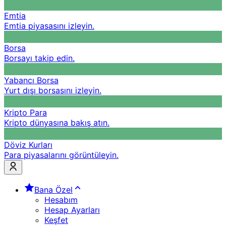
Emtia
Emtia piyasasını izleyin.
Borsa
Borsayı takip edin.
Yabancı Borsa
Yurt dışı borsasını izleyin.
Kripto Para
Kripto dünyasına bakış atın.
Döviz Kurları
Para piyasalarını görüntüleyin.
Bana Özel
Hesabım
Hesap Ayarları
Keşfet