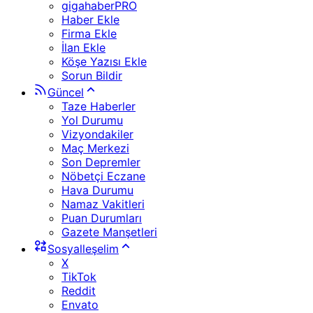
gigahaberPRO
Haber Ekle
Firma Ekle
İlan Ekle
Köşe Yazısı Ekle
Sorun Bildir
Güncel
Taze Haberler
Yol Durumu
Vizyondakiler
Maç Merkezi
Son Depremler
Nöbetçi Eczane
Hava Durumu
Namaz Vakitleri
Puan Durumları
Gazete Manşetleri
Sosyalleşelim
X
TikTok
Reddit
Envato