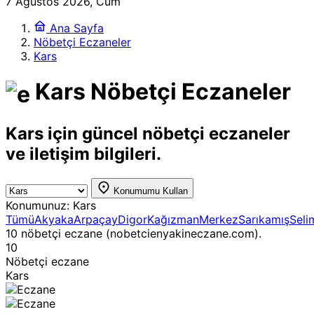
7 Ağustos 2026, Cum
Ana Sayfa
Nöbetçi Eczaneler
Kars
Kars Nöbetçi Eczaneler
Kars için güncel nöbetçi eczaneler
ve iletişim bilgileri.
Konumumu Kullan
Konumunuz:
Kars
Tümü
Akyaka
Arpaçay
Digor
Kağızman
Merkez
Sarıkamış
Seli
10 nöbetçi eczane (nobetcienyakineczane.com).
10
Nöbetçi eczane
Kars