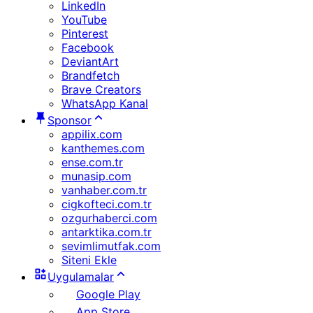
LinkedIn
YouTube
Pinterest
Facebook
DeviantArt
Brandfetch
Brave Creators
WhatsApp Kanal
Sponsor
appilix.com
kanthemes.com
ense.com.tr
munasip.com
vanhaber.com.tr
cigkofteci.com.tr
ozgurhaberci.com
antarktika.com.tr
sevimlimutfak.com
Siteni Ekle
Uygulamalar
Google Play
App Store