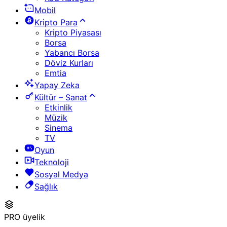
Mobil
Kripto Para
Kripto Piyasası
Borsa
Yabancı Borsa
Döviz Kurları
Emtia
Yapay Zeka
Kültür – Sanat
Etkinlik
Müzik
Sinema
TV
Oyun
Teknoloji
Sosyal Medya
Sağlık
PRO üyelik