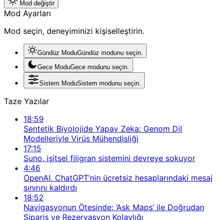
Mod değiştir
Mod Ayarları
Mod seçin, deneyiminizi kişiselleştirin.
Gündüz Modu
Gündüz modunu seçin.
Gece Modu
Gece modunu seçin.
Sistem Modu
Sistem modunu seçin.
Taze Yazılar
18:59
Sentetik Biyolojide Yapay Zeka: Genom Dil
Modelleriyle Virüs Mühendisliği
17:15
Suno, işitsel filigran sistemini devreye sokuyor
4:46
OpenAI, ChatGPT’nin ücretsiz hesaplarındaki mesaj
sınırını kaldırdı
18:52
Navigasyonun Ötesinde: ‘Ask Maps’ ile Doğrudan
Sipariş ve Rezervasyon Kolaylığı