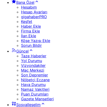
Bana Özel
Hesabım
Hesap Ayarları
gigahaberPRO
Keşfet
Haber Ekle
Firma Ekle
İlan Ekle
Köşe Yazısı Ekle
Sorun Bildir
Güncel
Taze Haberler
Yol Durumu
Vizyondakiler
Maç Merkezi
Son Depremler
Nöbetçi Eczane
Hava Durumu
Namaz Vakitleri
Puan Durumları
Gazete Manşetleri
Sosyalleşelim