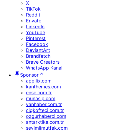
X
TikTok
Reddit
Envato
LinkedIn
YouTube
Pinterest
Facebook
DeviantArt
Brandfetch
Brave Creators
WhatsApp Kanal
Sponsor
appilix.com
kanthemes.com
ense.com.tr
munasip.com
vanhaber.com.tr
cigkofteci.com.tr
ozgurhaberci.com
antarktika.com.tr
sevimlimutfak.com