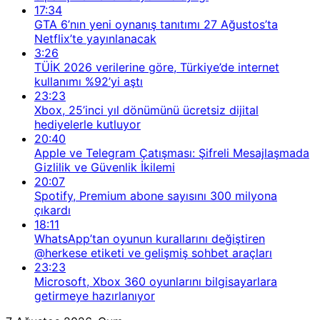
17:34
GTA 6’nın yeni oynanış tanıtımı 27 Ağustos’ta
Netflix’te yayınlanacak
3:26
TÜİK 2026 verilerine göre, Türkiye’de internet
kullanımı %92’yi aştı
23:23
Xbox, 25’inci yıl dönümünü ücretsiz dijital
hediyelerle kutluyor
20:40
Apple ve Telegram Çatışması: Şifreli Mesajlaşmada
Gizlilik ve Güvenlik İkilemi
20:07
Spotify, Premium abone sayısını 300 milyona
çıkardı
18:11
WhatsApp’tan oyunun kurallarını değiştiren
@herkese etiketi ve gelişmiş sohbet araçları
23:23
Microsoft, Xbox 360 oyunlarını bilgisayarlara
getirmeye hazırlanıyor