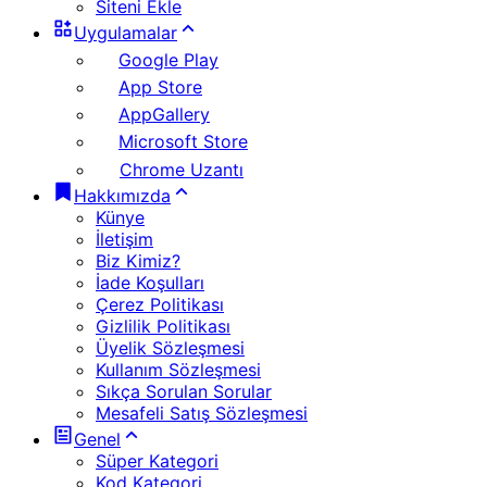
Siteni Ekle
Uygulamalar
Google Play
App Store
AppGallery
Microsoft Store
Chrome Uzantı
Hakkımızda
Künye
İletişim
Biz Kimiz?
İade Koşulları
Çerez Politikası
Gizlilik Politikası
Üyelik Sözleşmesi
Kullanım Sözleşmesi
Sıkça Sorulan Sorular
Mesafeli Satış Sözleşmesi
Genel
Süper Kategori
Kod Kategori