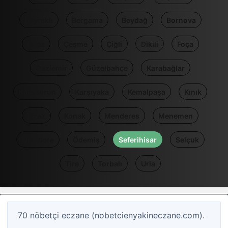
Bayraklı
Bergama
Beydağ
Bornova
Buca
Çeşme
Çiğli
Dikili
Foça
Gaziemir
Güzelbahçe
Karabağlar
Karaburun
Karşıyaka
Kemalpaşa
Kınık
Kiraz
Konak
Menderes
Menemen
Narlıdere
Ödemiş
Seferihisar
Selçuk
Tire
Torbalı
Urla
70 nöbetçi eczane (nobetcienyakineczane.com).