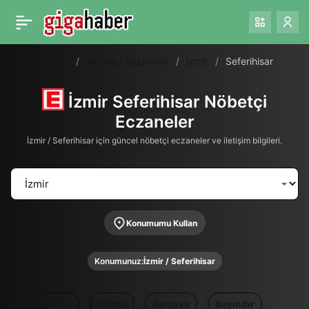
Ana Sayfa
Nöbetçi Eczaneler
Izmir
Seferihisar
İzmir Seferihisar Nöbetçi
Eczaneler
İzmir / Seferihisar için güncel nöbetçi eczaneler ve iletişim bilgileri.
Konumumu Kullan
Konumunuz:
İzmir / Seferihisar
Tümü
Aliağa
Balçova
Bayındır