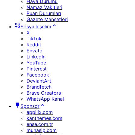
Hava Durumu
Namaz Vakitleri
Puan Durumları
Gazete Manşetleri
Sosyalleşelim
X
TikTok
Reddit
Envato
LinkedIn
YouTube
Pinterest
Facebook
DeviantArt
Brandfetch
Brave Creators
WhatsApp Kanal
Sponsor
appilix.com
kanthemes.com
ense.com.tr
munasip.com