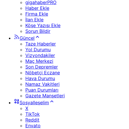
gigahaberPRO
Haber Ekle
Firma Ekle
İlan Ekle
Köşe Yazısı Ekle
Sorun Bildir
Güncel
Taze Haberler
Yol Durumu
Vizyondakiler
Maç Merkezi
Son Depremler
Nöbetçi Eczane
Hava Durumu
Namaz Vakitleri
Puan Durumları
Gazete Manşetleri
Sosyalleşelim
X
TikTok
Reddit
Envato