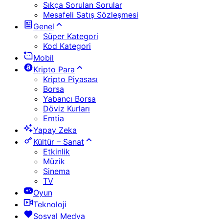
Sıkça Sorulan Sorular
Mesafeli Satış Sözleşmesi
Genel
Süper Kategori
Kod Kategori
Mobil
Kripto Para
Kripto Piyasası
Borsa
Yabancı Borsa
Döviz Kurları
Emtia
Yapay Zeka
Kültür – Sanat
Etkinlik
Müzik
Sinema
TV
Oyun
Teknoloji
Sosyal Medya