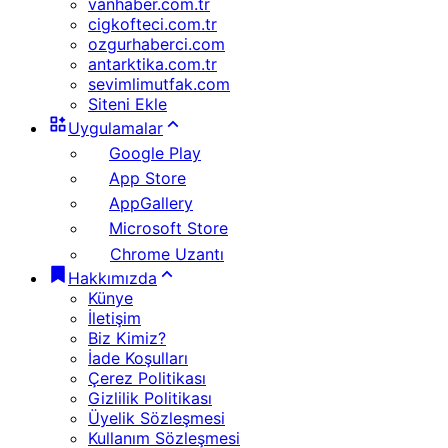
vanhaber.com.tr
cigkofteci.com.tr
ozgurhaberci.com
antarktika.com.tr
sevimlimutfak.com
Siteni Ekle
Uygulamalar
Google Play
App Store
AppGallery
Microsoft Store
Chrome Uzantı
Hakkımızda
Künye
İletişim
Biz Kimiz?
İade Koşulları
Çerez Politikası
Gizlilik Politikası
Üyelik Sözleşmesi
Kullanım Sözleşmesi