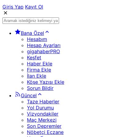
Giriş Yap
Kayıt Ol
Bana Özel
Hesabım
Hesap Ayarları
gigahaberPRO
Keşfet
Haber Ekle
Firma Ekle
İlan Ekle
Köşe Yazısı Ekle
Sorun Bildir
Güncel
Taze Haberler
Yol Durumu
Vizyondakiler
Maç Merkezi
Son Depremler
Nöbetçi Eczane