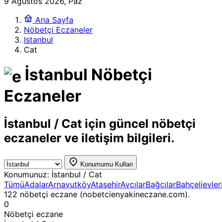
9 Ağustos 2026, Paz
Ana Sayfa
Nöbetçi Eczaneler
Istanbul
Cat
İstanbul Nöbetçi
Eczaneler
İstanbul / Cat için güncel nöbetçi
eczaneler ve iletişim bilgileri.
Konumumu Kullan
Konumunuz:
İstanbul / Cat
Tümü
Adalar
Arnavutköy
Ataşehir
Avcılar
Bağcılar
Bahçelievler
122 nöbetçi eczane (nobetcienyakineczane.com).
0
Nöbetçi eczane