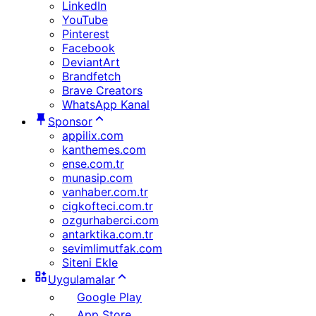
LinkedIn
YouTube
Pinterest
Facebook
DeviantArt
Brandfetch
Brave Creators
WhatsApp Kanal
Sponsor
appilix.com
kanthemes.com
ense.com.tr
munasip.com
vanhaber.com.tr
cigkofteci.com.tr
ozgurhaberci.com
antarktika.com.tr
sevimlimutfak.com
Siteni Ekle
Uygulamalar
Google Play
App Store