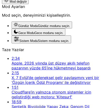
Mod değiştir
Mod Ayarları
Mod seçin, deneyiminizi kişiselleştirin.
Gündüz Modu
Gündüz modunu seçin.
Gece Modu
Gece modunu seçin.
Sistem Modu
Sistem modunu seçin.
Taze Yazılar
2:34
Apple, 2026 yılında üst düzey akıllı telefon
pazarının yüzde 65’ine hükmetmeyi başardı
2:15
X, 7 Eylül’de geleneksel gelir paylaşımını yeni bir
‘Özgün İçerik Ödül Programı’ ile değiştiriyor
1:51
Cloudflare’in yalnızca otonom sistemler için
geliştirdiği web motoru: ‘Kitesurf’
18:59
Sentetik Biyolojide Yapay Zeka: Genom Dil