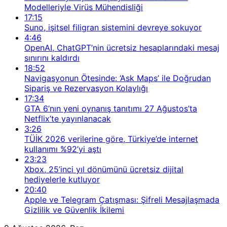
Modelleriyle Virüs Mühendisliği
17:15
Suno, işitsel filigran sistemini devreye sokuyor
4:46
OpenAI, ChatGPT’nin ücretsiz hesaplarındaki mesaj
sınırını kaldırdı
18:52
Navigasyonun Ötesinde: ‘Ask Maps’ ile Doğrudan
Sipariş ve Rezervasyon Kolaylığı
17:34
GTA 6’nın yeni oynanış tanıtımı 27 Ağustos’ta
Netflix’te yayınlanacak
3:26
TÜİK 2026 verilerine göre, Türkiye’de internet
kullanımı %92’yi aştı
23:23
Xbox, 25’inci yıl dönümünü ücretsiz dijital
hediyelerle kutluyor
20:40
Apple ve Telegram Çatışması: Şifreli Mesajlaşmada
Gizlilik ve Güvenlik İkilemi