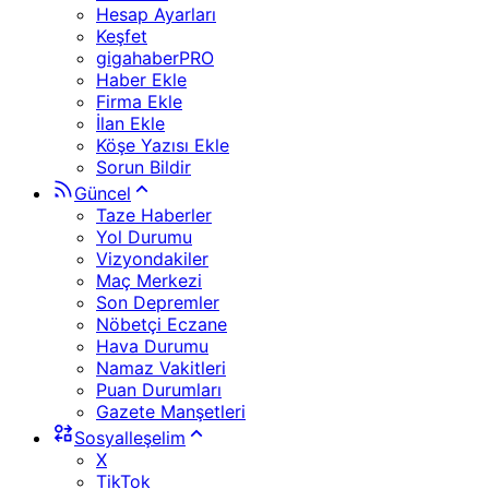
Hesap Ayarları
Keşfet
gigahaberPRO
Haber Ekle
Firma Ekle
İlan Ekle
Köşe Yazısı Ekle
Sorun Bildir
Güncel
Taze Haberler
Yol Durumu
Vizyondakiler
Maç Merkezi
Son Depremler
Nöbetçi Eczane
Hava Durumu
Namaz Vakitleri
Puan Durumları
Gazete Manşetleri
Sosyalleşelim
X
TikTok