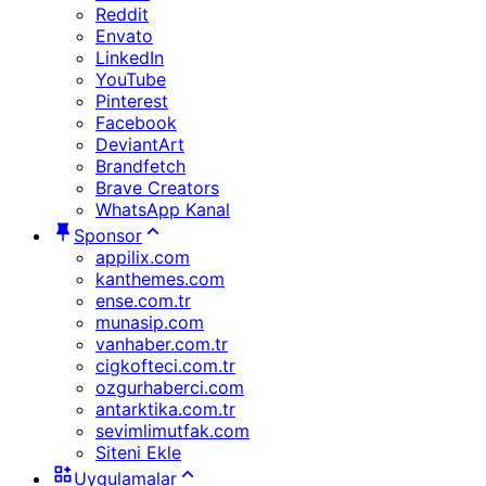
Reddit
Envato
LinkedIn
YouTube
Pinterest
Facebook
DeviantArt
Brandfetch
Brave Creators
WhatsApp Kanal
Sponsor
appilix.com
kanthemes.com
ense.com.tr
munasip.com
vanhaber.com.tr
cigkofteci.com.tr
ozgurhaberci.com
antarktika.com.tr
sevimlimutfak.com
Siteni Ekle
Uygulamalar