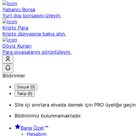
Yabancı Borsa
Yurt dışı borsasını izleyin.
Kripto Para
Kripto dünyasına bakış atın.
Döviz Kurları
Para piyasalarını görüntüleyin.
Bildirimler
Sosyal (0)
Takip (0)
Site içi sınırlara elveda demek için PRO üyeliğe geçin
Bildiriminiz bulunmamaktadır.
Bana Özel
Hesabım