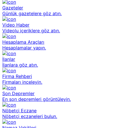
Gazeteler
Günlük gazetelere göz atın.
Video Haber
Videolu içeriklere göz atın.
Hesaplama Araçları
Hesaplamalar yapın.
İlanlar
İlanlara göz atın.
Firma Rehberi
Firmaları inceleyin.
Son Depremler
En son depremleri görüntüleyin.
Nöbetçi Eczane
Nöbetçi eczaneleri bulun.
Namaz Vakitleri