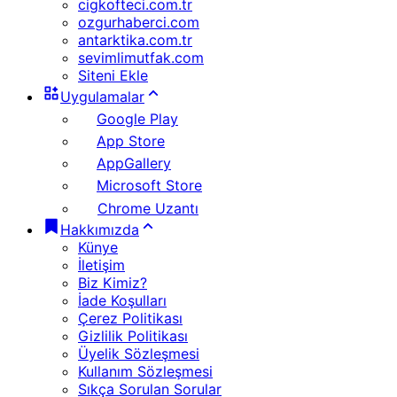
cigkofteci.com.tr
ozgurhaberci.com
antarktika.com.tr
sevimlimutfak.com
Siteni Ekle
Uygulamalar
Google Play
App Store
AppGallery
Microsoft Store
Chrome Uzantı
Hakkımızda
Künye
İletişim
Biz Kimiz?
İade Koşulları
Çerez Politikası
Gizlilik Politikası
Üyelik Sözleşmesi
Kullanım Sözleşmesi
Sıkça Sorulan Sorular