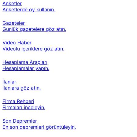
Anketler
Anketlerde oy kullanın.
Gazeteler
Günlük gazetelere göz atın.
Video Haber
Videolu içeriklere göz atın.
Hesaplama Araçları
Hesaplamalar yapın.
İlanlar
İlanlara göz atın.
Firma Rehberi
Firmaları inceleyin.
Son Depremler
En son depremleri görüntüleyin.