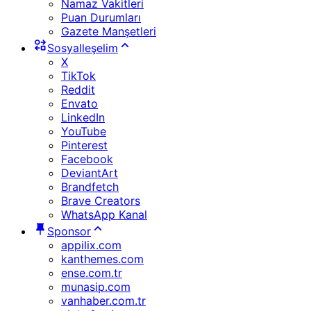
Namaz Vakitleri
Puan Durumları
Gazete Manşetleri
Sosyalleşelim
X
TikTok
Reddit
Envato
LinkedIn
YouTube
Pinterest
Facebook
DeviantArt
Brandfetch
Brave Creators
WhatsApp Kanal
Sponsor
appilix.com
kanthemes.com
ense.com.tr
munasip.com
vanhaber.com.tr