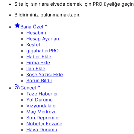
Site içi sınırlara elveda demek için PRO üyeliğe geçin
Bildiriminiz bulunmamaktadır.
Bana Özel
Hesabım
Hesap Ayarları
Keşfet
gigahaberPRO
Haber Ekle
Firma Ekle
İlan Ekle
Köşe Yazısı Ekle
Sorun Bildir
Güncel
Taze Haberler
Yol Durumu
Vizyondakiler
Maç Merkezi
Son Depremler
Nöbetçi Eczane
Hava Durumu