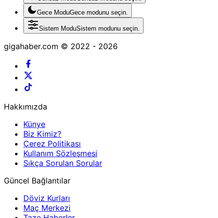
Gece Modu
Gece modunu seçin.
Sistem Modu
Sistem modunu seçin.
gigahaber.com © 2022 - 2026
Hakkımızda
Künye
Biz Kimiz?
Çerez Politikası
Kullanım Sözleşmesi
Sıkça Sorulan Sorular
Güncel Bağlantılar
Döviz Kurları
Maç Merkezi
Taze Haberler