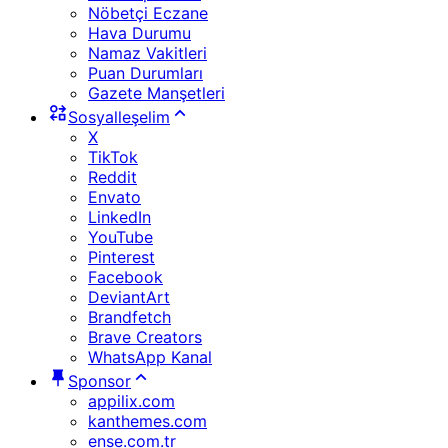
Nöbetçi Eczane
Hava Durumu
Namaz Vakitleri
Puan Durumları
Gazete Manşetleri
Sosyalleşelim
X
TikTok
Reddit
Envato
LinkedIn
YouTube
Pinterest
Facebook
DeviantArt
Brandfetch
Brave Creators
WhatsApp Kanal
Sponsor
appilix.com
kanthemes.com
ense.com.tr