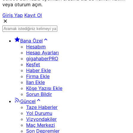
veya oturum açın.
Giriş Yap
Kayıt Ol
Bana Özel
Hesabım
Hesap Ayarları
gigahaberPRO
Keşfet
Haber Ekle
Firma Ekle
İlan Ekle
Köşe Yazısı Ekle
Sorun Bildir
Güncel
Taze Haberler
Yol Durumu
Vizyondakiler
Maç Merkezi
Son Depremler