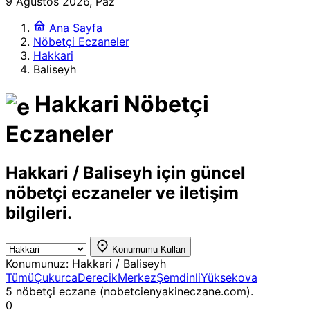
9 Ağustos 2026, Paz
Ana Sayfa
Nöbetçi Eczaneler
Hakkari
Baliseyh
Hakkari Nöbetçi
Eczaneler
Hakkari / Baliseyh için güncel
nöbetçi eczaneler ve iletişim
bilgileri.
Konumumu Kullan
Konumunuz:
Hakkari / Baliseyh
Tümü
Çukurca
Derecik
Merkez
Şemdinli
Yüksekova
5 nöbetçi eczane (nobetcienyakineczane.com).
0