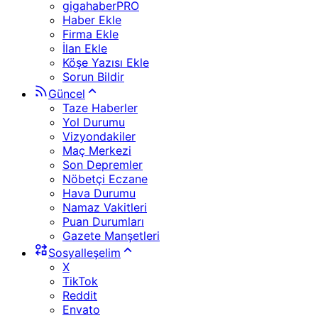
gigahaberPRO
Haber Ekle
Firma Ekle
İlan Ekle
Köşe Yazısı Ekle
Sorun Bildir
Güncel
Taze Haberler
Yol Durumu
Vizyondakiler
Maç Merkezi
Son Depremler
Nöbetçi Eczane
Hava Durumu
Namaz Vakitleri
Puan Durumları
Gazete Manşetleri
Sosyalleşelim
X
TikTok
Reddit
Envato