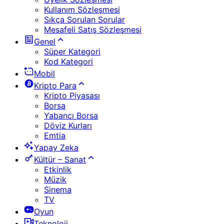
Kullanım Sözleşmesi
Sıkça Sorulan Sorular
Mesafeli Satış Sözleşmesi
Genel
Süper Kategori
Kod Kategori
Mobil
Kripto Para
Kripto Piyasası
Borsa
Yabancı Borsa
Döviz Kurları
Emtia
Yapay Zeka
Kültür – Sanat
Etkinlik
Müzik
Sinema
TV
Oyun
Teknoloji