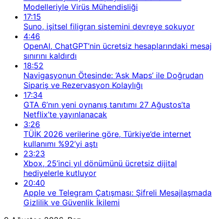
Modelleriyle Virüs Mühendisliği
17:15
Suno, işitsel filigran sistemini devreye sokuyor
4:46
OpenAI, ChatGPT’nin ücretsiz hesaplarındaki mesaj
sınırını kaldırdı
18:52
Navigasyonun Ötesinde: ‘Ask Maps’ ile Doğrudan
Sipariş ve Rezervasyon Kolaylığı
17:34
GTA 6’nın yeni oynanış tanıtımı 27 Ağustos’ta
Netflix’te yayınlanacak
3:26
TÜİK 2026 verilerine göre, Türkiye’de internet
kullanımı %92’yi aştı
23:23
Xbox, 25’inci yıl dönümünü ücretsiz dijital
hediyelerle kutluyor
20:40
Apple ve Telegram Çatışması: Şifreli Mesajlaşmada
Gizlilik ve Güvenlik İkilemi