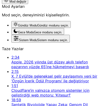
Mod değiştir
Mod Ayarları
Mod seçin, deneyiminizi kişiselleştirin.
Gündüz Modu
Gündüz modunu seçin.
Gece Modu
Gece modunu seçin.
Sistem Modu
Sistem modunu seçin.
Taze Yazılar
2:34
Apple, 2026 yılında üst düzey akıllı telefon
pazarının yüzde 65’ine hükmetmeyi başardı
2:15
X, 7 Eylül’de geleneksel gelir paylaşımını yeni bir
‘Özgün İçerik Ödül Programı’ ile değiştiriyor
1:51
Cloudflare’in yalnızca otonom sistemler için
geliştirdiği web motoru: ‘Kitesurf’
18:59
Sentetik Biyolojide Yapay Zeka: Genom Dil