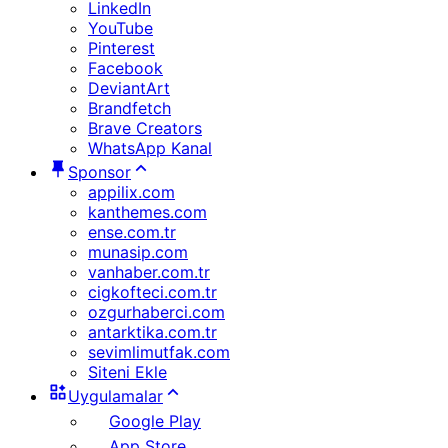
LinkedIn
YouTube
Pinterest
Facebook
DeviantArt
Brandfetch
Brave Creators
WhatsApp Kanal
Sponsor
appilix.com
kanthemes.com
ense.com.tr
munasip.com
vanhaber.com.tr
cigkofteci.com.tr
ozgurhaberci.com
antarktika.com.tr
sevimlimutfak.com
Siteni Ekle
Uygulamalar
Google Play
App Store