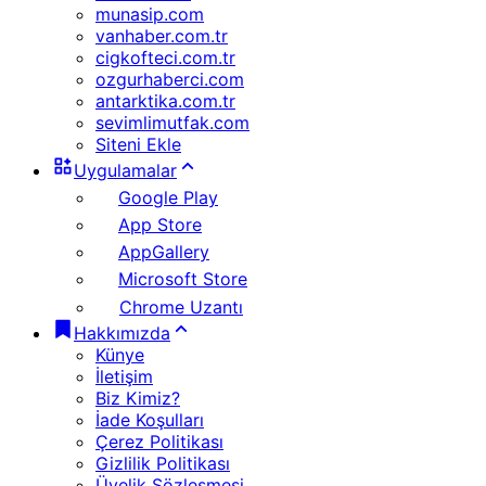
munasip.com
vanhaber.com.tr
cigkofteci.com.tr
ozgurhaberci.com
antarktika.com.tr
sevimlimutfak.com
Siteni Ekle
Uygulamalar
Google Play
App Store
AppGallery
Microsoft Store
Chrome Uzantı
Hakkımızda
Künye
İletişim
Biz Kimiz?
İade Koşulları
Çerez Politikası
Gizlilik Politikası
Üyelik Sözleşmesi