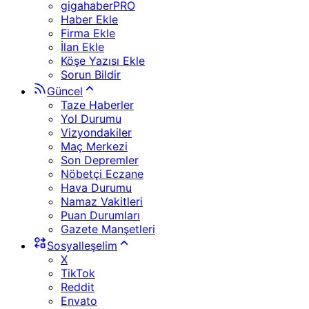
gigahaberPRO
Haber Ekle
Firma Ekle
İlan Ekle
Köşe Yazısı Ekle
Sorun Bildir
Güncel
Taze Haberler
Yol Durumu
Vizyondakiler
Maç Merkezi
Son Depremler
Nöbetçi Eczane
Hava Durumu
Namaz Vakitleri
Puan Durumları
Gazete Manşetleri
Sosyalleşelim
X
TikTok
Reddit
Envato