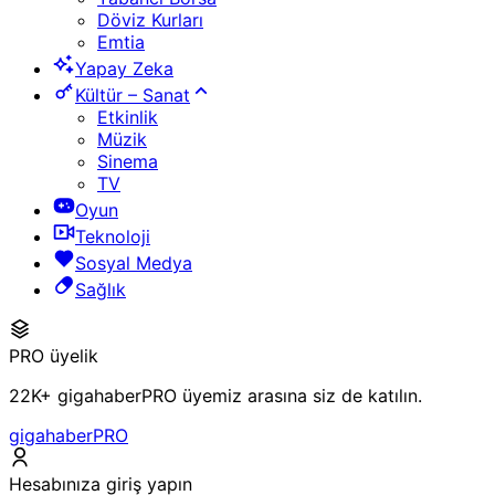
Döviz Kurları
Emtia
Yapay Zeka
Kültür – Sanat
Etkinlik
Müzik
Sinema
TV
Oyun
Teknoloji
Sosyal Medya
Sağlık
PRO üyelik
22K+ gigahaberPRO üyemiz arasına siz de katılın.
gigahaberPRO
Hesabınıza giriş yapın