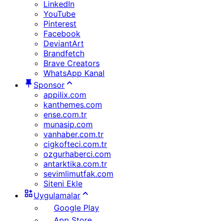
LinkedIn
YouTube
Pinterest
Facebook
DeviantArt
Brandfetch
Brave Creators
WhatsApp Kanal
Sponsor
appilix.com
kanthemes.com
ense.com.tr
munasip.com
vanhaber.com.tr
cigkofteci.com.tr
ozgurhaberci.com
antarktika.com.tr
sevimlimutfak.com
Siteni Ekle
Uygulamalar
Google Play
App Store