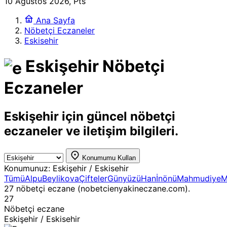
10 Ağustos 2026, Pts
Ana Sayfa
Nöbetçi Eczaneler
Eskisehir
Eskişehir Nöbetçi
Eczaneler
Eskişehir için güncel nöbetçi
eczaneler ve iletişim bilgileri.
Konumumu Kullan
Konumunuz:
Eskişehir / Eskisehir
Tümü
Alpu
Beylikova
Çifteler
Günyüzü
Han
İnönü
Mahmudiye
M
27 nöbetçi eczane (nobetcienyakineczane.com).
27
Nöbetçi eczane
Eskişehir / Eskisehir