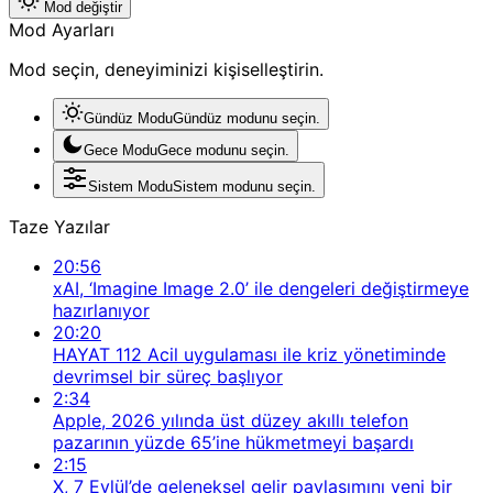
Mod değiştir
Mod Ayarları
Mod seçin, deneyiminizi kişiselleştirin.
Gündüz Modu
Gündüz modunu seçin.
Gece Modu
Gece modunu seçin.
Sistem Modu
Sistem modunu seçin.
Taze Yazılar
20:56
xAI, ‘Imagine Image 2.0’ ile dengeleri değiştirmeye
hazırlanıyor
20:20
HAYAT 112 Acil uygulaması ile kriz yönetiminde
devrimsel bir süreç başlıyor
2:34
Apple, 2026 yılında üst düzey akıllı telefon
pazarının yüzde 65’ine hükmetmeyi başardı
2:15
X, 7 Eylül’de geleneksel gelir paylaşımını yeni bir