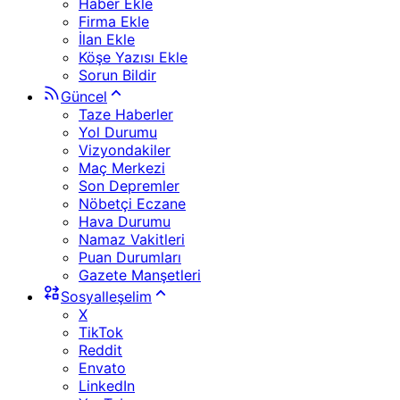
Haber Ekle
Firma Ekle
İlan Ekle
Köşe Yazısı Ekle
Sorun Bildir
Güncel
Taze Haberler
Yol Durumu
Vizyondakiler
Maç Merkezi
Son Depremler
Nöbetçi Eczane
Hava Durumu
Namaz Vakitleri
Puan Durumları
Gazete Manşetleri
Sosyalleşelim
X
TikTok
Reddit
Envato
LinkedIn