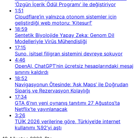
‘Özgün İçerik Ödül Programı’ ile değiştiriyor
1:51
Cloudflare’in yalnızca otonom sistemler için
geliştirdiği web motoru: ‘Kitesurf’
18:59
Sentetik Biyolojide Yapay Zeka: Genom Dil
Modelleriyle Virüs Mühendisliği
17:15
Suno, işitsel filigran sistemini devreye sokuyor
4:46
OpenAI, ChatGPT’nin ücretsiz hesaplarındaki mesaj
sınırını kaldırdı
18:52
Navigasyonun Ötesinde: ‘Ask Maps’ ile Doğrudan
Sipariş ve Rezervasyon Kolaylığı
17:34
GTA 6’nın yeni oynanış tanıtımı 27 Ağustos’ta
Netflix’te yayınlanacak
3:26
TÜİK 2026 verilerine göre, Türkiye’de internet
kullanımı %92’yi aştı