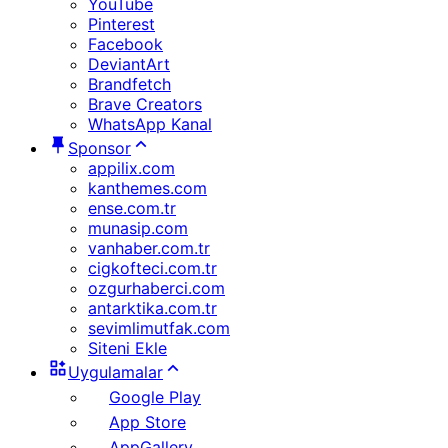
YouTube
Pinterest
Facebook
DeviantArt
Brandfetch
Brave Creators
WhatsApp Kanal
Sponsor
appilix.com
kanthemes.com
ense.com.tr
munasip.com
vanhaber.com.tr
cigkofteci.com.tr
ozgurhaberci.com
antarktika.com.tr
sevimlimutfak.com
Siteni Ekle
Uygulamalar
Google Play
App Store
AppGallery