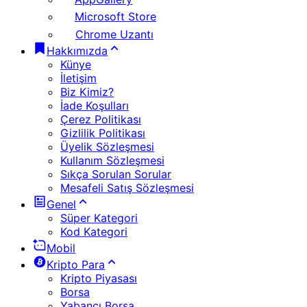
Microsoft Store
Chrome Uzantı
Hakkımızda
Künye
İletişim
Biz Kimiz?
İade Koşulları
Çerez Politikası
Gizlilik Politikası
Üyelik Sözleşmesi
Kullanım Sözleşmesi
Sıkça Sorulan Sorular
Mesafeli Satış Sözleşmesi
Genel
Süper Kategori
Kod Kategori
Mobil
Kripto Para
Kripto Piyasası
Borsa
Yabancı Borsa