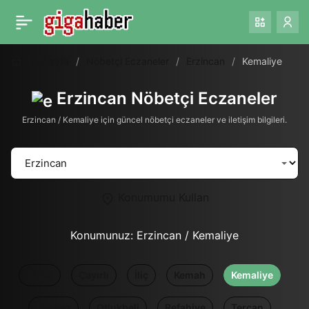
Ana Sayfa
Nöbetçi Eczaneler
Erzincan
Kemaliye
Erzincan Nöbetçi Eczaneler
Erzincan / Kemaliye için güncel nöbetçi eczaneler ve iletişim bilgileri.
Konumumu Kullan
Konumunuz:
Erzincan / Kemaliye
Tümü
Çayırlı
İliç
Kemah
Kemaliye
Merkez
Otlukbeli
Refahiye
Tercan