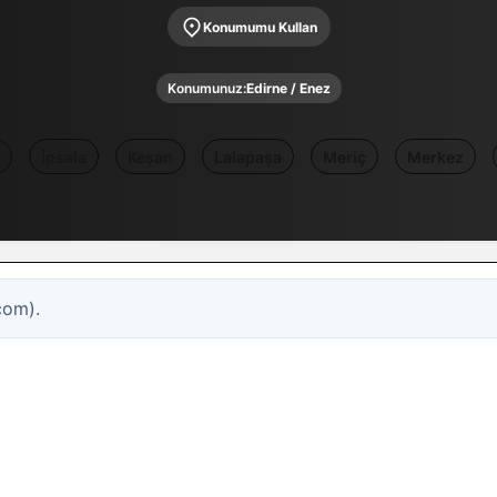
Konumumu Kullan
Konumunuz:
Edirne / Enez
İpsala
Keşan
Lalapaşa
Meriç
Merkez
com).