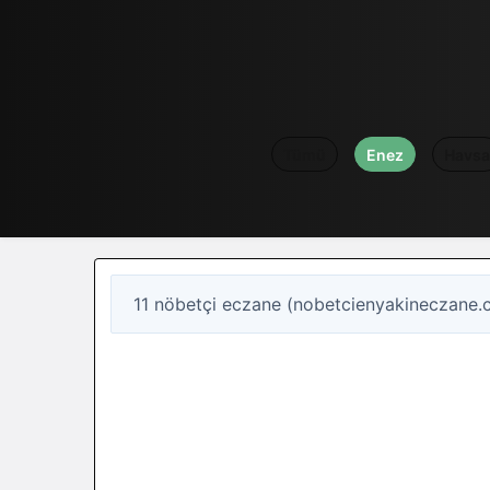
Tümü
Enez
Havsa
11 nöbetçi eczane (nobetcienyakineczane.
1
Nöbetçi eczane
Edirne / Enez