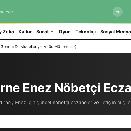
ma Yap...
y Zeka
Kültür – Sanat
Oyun
Teknoloji
Sosyal Medya
 Genom Dil Modelleriyle Virüs Mühendisliği
rne Enez Nöbetçi Ecza
dirne / Enez için güncel nöbetçi eczaneler ve iletişim bilgiler