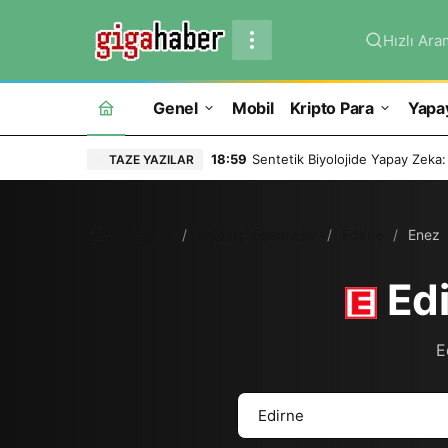
Hızlı Ara
Genel
Mobil
Kripto Para
Yapa
18:59
Sentetik Biyolojide Yapay Zeka:
TAZE YAZILAR
Ana Sayfa
Nöbetçi Eczaneler
Edirne
Enez
Edi
E