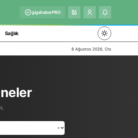
gigahaberPRO
Sağlık
Mod
değiştir
8 Ağustos 2026, Cts
Gündüz Modu
neler
Gündüz modunu seçin.
Gece Modu
i.
Gece modunu seçin.
Sistem Modu
Sistem modunu seçin.