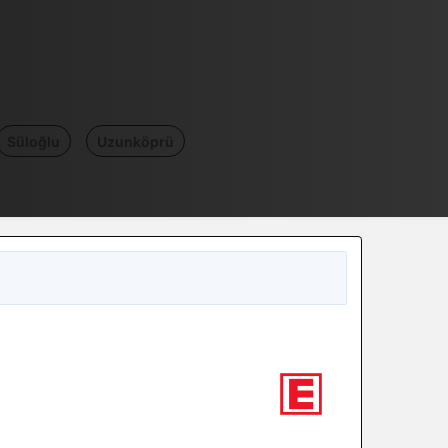
Süloğlu
Uzunköprü