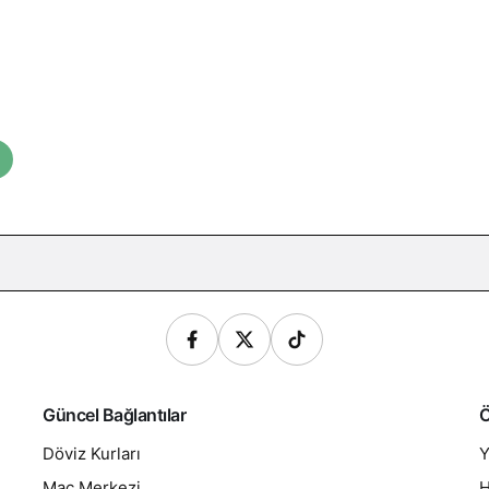
Güncel Bağlantılar
Ö
Döviz Kurları
Y
Maç Merkezi
H