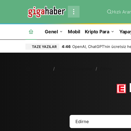
Hızlı Ara
Genel
Mobil
Kripto Para
Yapa
4:46
OpenAI, ChatGPT’nin ücretsiz hes
TAZE YAZILAR
Ana Sayfa
Nöbetçi Eczaneler
Edirne