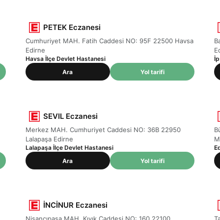
PETEK Eczanesi
Cumhuriyet MAH. Fatih Caddesi NO: 95F 22500 Havsa
B
Edirne
E
Havsa İlçe Devlet Hastanesi
İ
Ara
Yol tarifi
SEVIL Eczanesi
Merkez MAH. Cumhuriyet Caddesi NO: 36B 22950
B
Lalapaşa Edirne
M
Lalapaşa İlçe Devlet Hastanesi
E
Ara
Yol tarifi
İNCİNUR Eczanesi
Nişancıpaşa MAH. Kıyık Caddesi NO: 160 22100
T