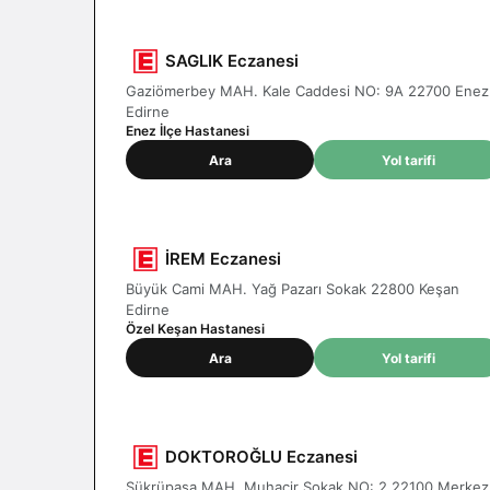
SAGLIK Eczanesi
Gaziömerbey MAH. Kale Caddesi NO: 9A 22700 Enez
Edirne
Enez İlçe Hastanesi
Ara
Yol tarifi
İREM Eczanesi
Büyük Cami MAH. Yağ Pazarı Sokak 22800 Keşan
Edirne
Özel Keşan Hastanesi
Ara
Yol tarifi
DOKTOROĞLU Eczanesi
Şükrüpaşa MAH. Muhacir Sokak NO: 2 22100 Merkez