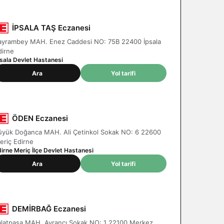
İPSALA TAŞ Eczanesi
ayrambey MAH. Enez Caddesi NO: 75B 22400 İpsala
dirne
psala Devlet Hastanesi
Ara
Yol tarifi
ÖDEN Eczanesi
üyük Doğanca MAH. Ali Çetinkol Sokak NO: 6 22600
eriç Edirne
dirne Meriç İlçe Devlet Hastanesi
Ara
Yol tarifi
DEMİRBAĞ Eczanesi
alatpaşa MAH. Ayrancı Sokak NO: 1 22100 Merkez