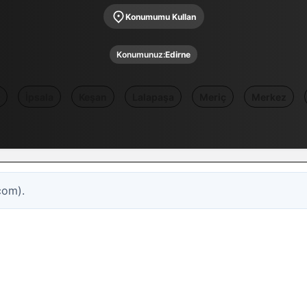
Konumumu Kullan
Konumunuz:
Edirne
İpsala
Keşan
Lalapaşa
Meriç
Merkez
com).