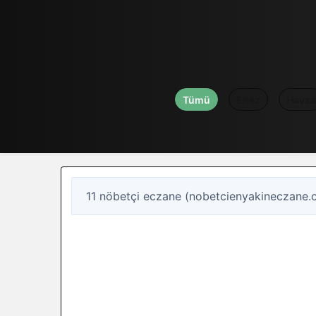
Tümü
Enez
Havsa
11 nöbetçi eczane (nobetcienyakineczane.
11
Nöbetçi eczane
Edirne