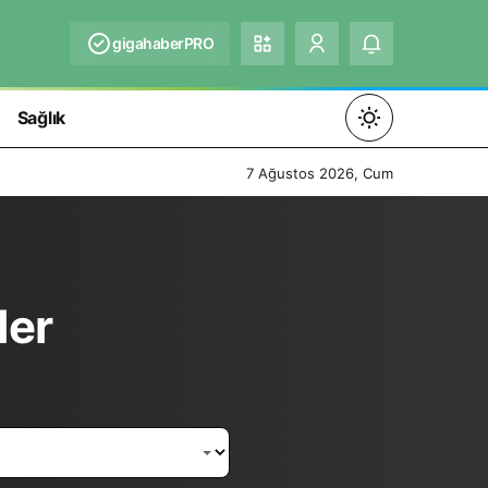
gigahaberPRO
Sağlık
Mod
değiştir
7 Ağustos 2026, Cum
Gündüz Modu
ler
Gündüz modunu seçin.
Gece Modu
Gece modunu seçin.
Sistem Modu
Sistem modunu seçin.