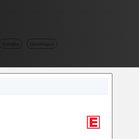
Süloğlu
Uzunköprü