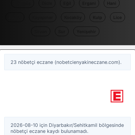
Çüngüş
Dicle
Eğil
Ergani
Hani
Hazro
Kayapınar
Kocaköy
Kulp
Lice
Silvan
Sur
Yenişehir
23 nöbetçi eczane (nobetcienyakineczane.com).
0
Nöbetçi eczane
Diyarbakır / Sehitkamil
2026-08-10 için Diyarbakır/Sehitkamil bölgesinde
nöbetçi eczane kaydı bulunamadı.