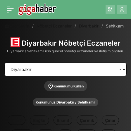
Ana Sayfa
Nöbetçi Eczaneler
Diyarbakir
Sehitkamil
Diyarbakır Nöbetçi Eczaneler
Diyarbakır / Sehitkamil için güncel nöbetçi eczaneler ve iletişim bilgileri.
Konumumu Kullan
Konumunuz:
Diyarbakır / Sehitkamil
Tümü
Bağlar
Bismil
Çermik
Çınar