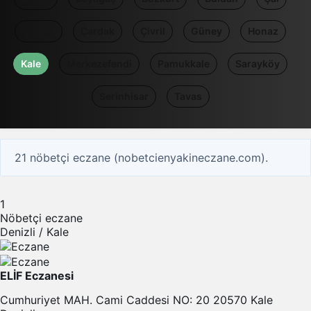
Çameli
Çardak
Çivril
Güney
Honaz
Kale
Merkezefendi
Pamukkale
Sarayköy
Serinhisar
Tavas
21 nöbetçi eczane (nobetcienyakineczane.com).
1
Nöbetçi eczane
Denizli / Kale
ELİF Eczanesi
Cumhuriyet MAH. Cami Caddesi NO: 20 20570 Kale