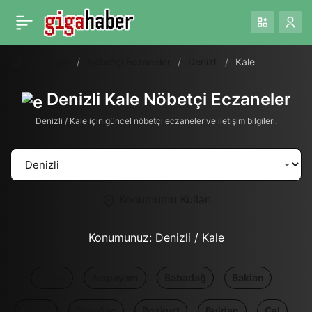
Ana Sayfa
Nöbetçi Eczaneler
Denizli
Kale
Denizli Kale Nöbetçi Eczaneler
Denizli / Kale için güncel nöbetçi eczaneler ve iletişim bilgileri.
Konumumu Kullan
Konumunuz:
Denizli / Kale
Tümü
Acıpayam
Babadağ
Baklan
Bekilli
Beyağaç
Bozkurt
Buldan
Çal