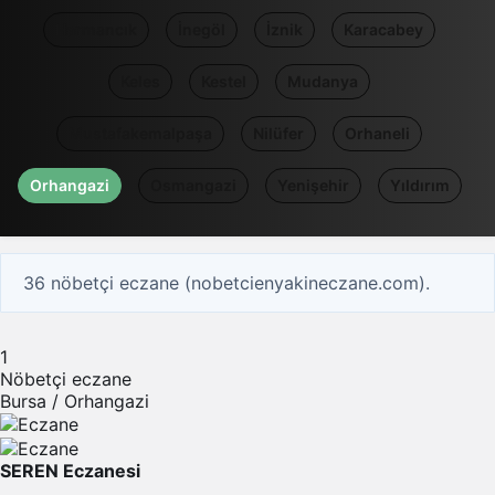
Harmancık
İnegöl
İznik
Karacabey
Keles
Kestel
Mudanya
Mustafakemalpaşa
Nilüfer
Orhaneli
Orhangazi
Osmangazi
Yenişehir
Yıldırım
36 nöbetçi eczane (nobetcienyakineczane.com).
1
Nöbetçi eczane
Bursa / Orhangazi
SEREN Eczanesi