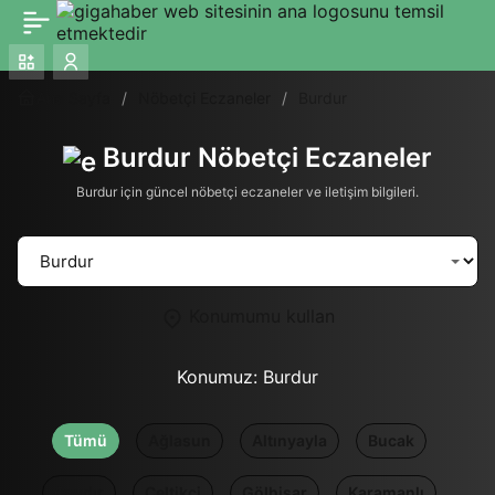
Ana Sayfa
Nöbetçi Eczaneler
Burdur
Burdur Nöbetçi Eczaneler
Burdur için güncel nöbetçi eczaneler ve iletişim bilgileri.
Konumumu kullan
Konumuz:
Burdur
Tümü
Ağlasun
Altınyayla
Bucak
Çavdır
Çeltikçi
Gölhisar
Karamanlı