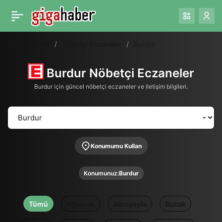
Ana Sayfa
Nöbetçi Eczaneler
Burdur
Burdur Nöbetçi Eczaneler
Burdur için güncel nöbetçi eczaneler ve iletişim bilgileri.
Konumumu Kullan
Konumunuz:
Burdur
Tümü
Ağlasun
Altınyayla
Bucak