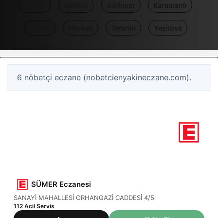
Çavdır
Çeltikçi
Gölhisar
Karamanlı
Kemer
Merkez
Tefenni
Yeşilova
6 nöbetçi eczane (nobetcienyakineczane.com).
6
Nöbetçi eczane
Burdur
SÜMER Eczanesi
SANAYİ MAHALLESİ ORHANGAZİ CADDESİ 4/5
112 Acil Servis