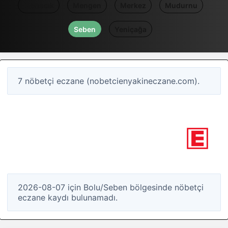
Kıbrıscık
Mengen
Merkez
Mudurnu
Seben
Yeniçağa
7 nöbetçi eczane (nobetcienyakineczane.com).
0
Nöbetçi eczane
Bolu / Seben
2026-08-07 için Bolu/Seben bölgesinde nöbetçi
eczane kaydı bulunamadı.