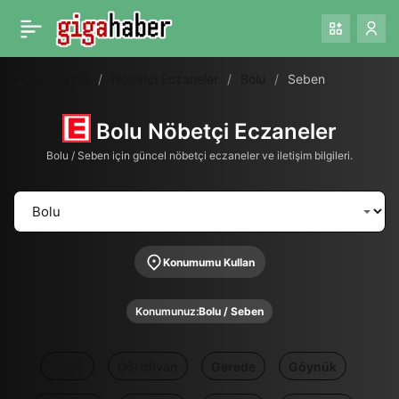
Ana Sayfa
Nöbetçi Eczaneler
Bolu
Seben
Bolu Nöbetçi Eczaneler
Bolu / Seben için güncel nöbetçi eczaneler ve iletişim bilgileri.
Konumumu Kullan
Konumunuz:
Bolu / Seben
Tümü
Dörtdivan
Gerede
Göynük