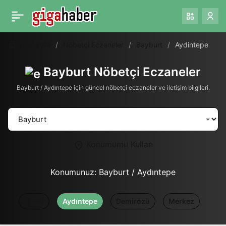
Ana Sayfa
Nöbetçi Eczaneler
Bayburt
Aydintepe
Bayburt Nöbetçi Eczaneler
Bayburt / Aydıntepe için güncel nöbetçi eczaneler ve iletişim bilgileri.
Konumumu Kullan
Konumunuz:
Bayburt / Aydıntepe
Tümü
Aydıntepe
Demirözü
Merkez