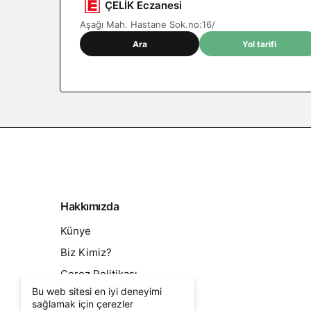
ÇELİK Eczanesi
Aşağı Mah. Hastane Sok.no:16/
Ara
Yol tarifi
Hakkımızda
Künye
Biz Kimiz?
Çerez Politikası
Bu web sitesi en iyi deneyimi
Kullanım Sözleşmesi
sağlamak için çerezler