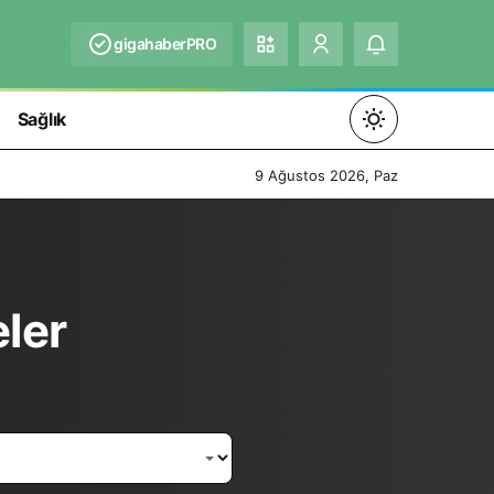
gigahaberPRO
Sağlık
Mod
değiştir
9 Ağustos 2026, Paz
Gündüz Modu
ler
Gündüz modunu seçin.
Gece Modu
Gece modunu seçin.
Sistem Modu
Sistem modunu seçin.