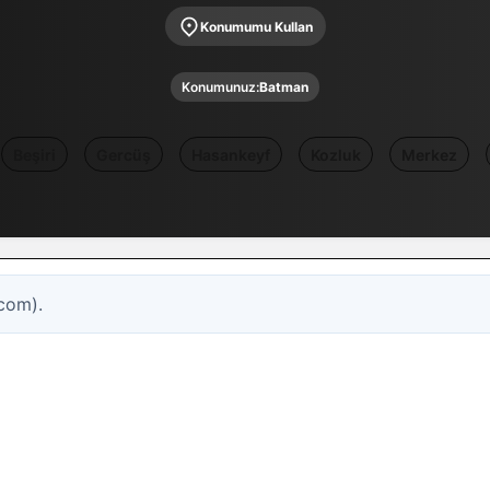
Konumumu Kullan
Konumunuz:
Batman
Beşiri
Gercüş
Hasankeyf
Kozluk
Merkez
com).