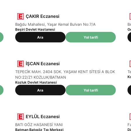
ÇAKIR Eczanesi
Bağdu Mahallesi, Yaşar Kemal Bulvarı No:7/A
B
Beşiri Devlet Hastanesi
G
Ara
Yol tarifi
İŞCAN Eczanesi
TEPECİK MAH. 2404 SOK. YAŞAM KENT SİTESİ A BLOK
T
K
NO:22/Z1 KOZLUK/BATMAN
Kozluk Devlet Hastanesi
Ara
Yol tarifi
EYLÜL Eczanesi
BATI GÖZ HASANESİ YANI
F
Batman Batıgöz Tıp Merkezi
D