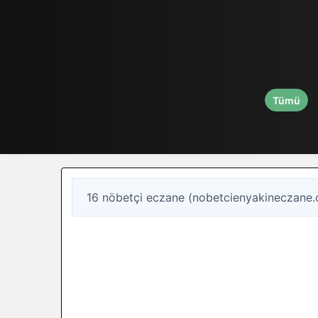
Tümü
16 nöbetçi eczane (nobetcienyakineczane.
16
Nöbetçi eczane
Batman