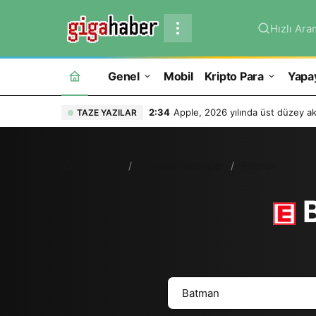
Hızlı Ara
Genel
Mobil
Kripto Para
Yapa
2:34
Apple, 2026 yılında üst düzey ak
TAZE YAZILAR
Ana Sayfa
Nöbetçi Eczaneler
Batman
B