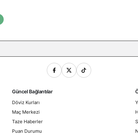
Güncel Bağlantılar
Ö
Döviz Kurları
Y
Maç Merkezi
H
Taze Haberler
S
Puan Durumu
N