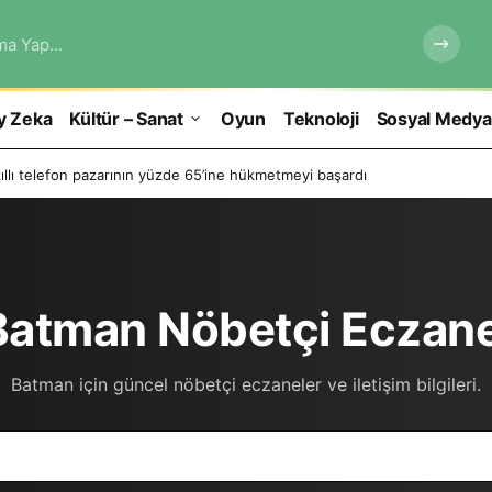
ma Yap...
y Zeka
Kültür – Sanat
Oyun
Teknoloji
Sosyal Medya
ıllı telefon pazarının yüzde 65’ine hükmetmeyi başardı
atman Nöbetçi Eczane
Batman için güncel nöbetçi eczaneler ve iletişim bilgileri.