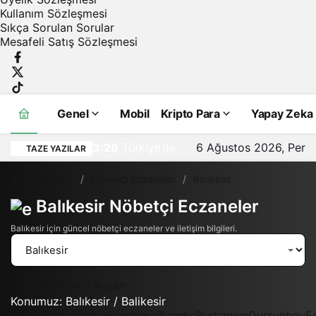
Kullanım Sözleşmesi
Sıkça Sorulan Sorular
TÜİK
Mesafeli Satış Sözleşmesi
2026
verilerine
Genel
Mobil
Kripto Para
Yapay Zeka
göre,
3:26
Türkiye’de
6 Ağustos 2026, Per
TAZE YAZILAR
internet
Ana Sayfa
Nöbetçi Eczaneler
Balikesir
Balıkesir Nöbetçi Eczaneler
kullanımı
Gündüz Modu
Balıkesir için güncel nöbetçi eczaneler ve iletişim bilgileri.
%92’yi
Gündüz modunu seçin.
aştı
Gece Modu
Konumumu kullan
Gece modunu seçin.
Konumuz:
Balıkesir / Balikesir
Tümü
Ayvalık
Balya
Bandırma
Bigadiç
Burhaniye
Dursunbey
E