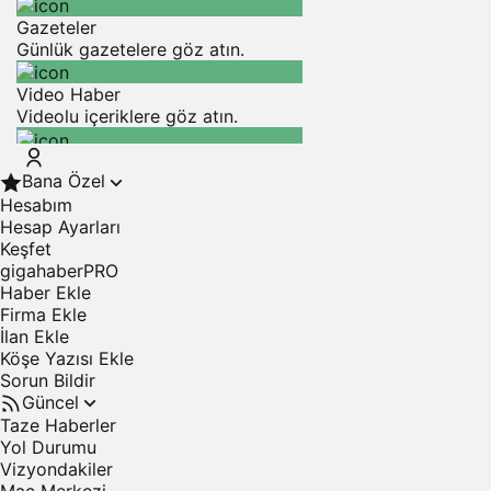
Gazeteler
Günlük gazetelere göz atın.
Video Haber
Videolu içeriklere göz atın.
Hesaplama Araçları
Bana Özel
Hesaplamalar yapın.
Hesabım
Hesap Ayarları
İlanlar
Keşfet
İlanlara göz atın.
gigahaberPRO
Haber Ekle
Firma Rehberi
Firma Ekle
Firmaları inceleyin.
İlan Ekle
Köşe Yazısı Ekle
Son Depremler
Sorun Bildir
En son depremleri görüntüleyin.
Güncel
Nöbetçi Eczane
Taze Haberler
Nöbetçi eczaneleri bulun.
Yol Durumu
Vizyondakiler
Namaz Vakitleri