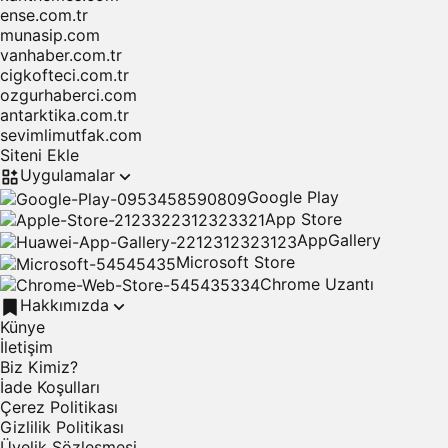
ense.com.tr
Yabancı Borsa
munasip.com
Yurt dışı borsasını izleyin.
vanhaber.com.tr
cigkofteci.com.tr
Kripto Para
ozgurhaberci.com
Kripto dünyasına bakış atın.
antarktika.com.tr
sevimlimutfak.com
Döviz Kurları
Siteni Ekle
Para piyasalarını görüntüleyin.
Uygulamalar
Google Play
App Store
AppGallery
Microsoft Store
Chrome Uzantı
Hakkımızda
Künye
İletişim
Biz Kimiz?
İade Koşulları
Çerez Politikası
Gizlilik Politikası
Üyelik Sözleşmesi