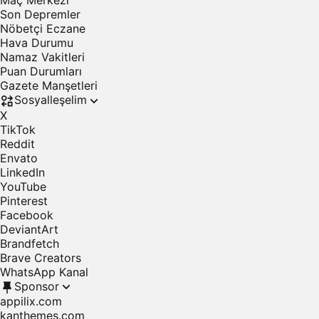
Maç Merkezi
Namaz vakitlerini görüntüleyin.
Son Depremler
Nöbetçi Eczane
Hava Durumu
Hava Durumu
Hava raporlarına göz atın.
Namaz Vakitleri
Puan Durumları
Maç Merkezi
Gazete Manşetleri
Canlı sonuçları takip edin.
Sosyalleşelim
X
Puan Durumu
TikTok
Puan durumlarını inceleyin.
Reddit
Envato
Fikstür
LinkedIn
Liglere göre fikstürleri keşfedin.
YouTube
Pinterest
Yol Durumu
Facebook
Trafik yoğunluğuna göz atın.
DeviantArt
Brandfetch
Emtia
Brave Creators
Emtia piyasasını izleyin.
WhatsApp Kanal
Sponsor
Borsa
appilix.com
Borsayı takip edin.
kanthemes.com