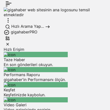
Hızlı Arama Yap...
gigahaberPRO
Hızlı Erişim
Taze Haber
En son gönderileri okuyun.
Performans Raporu
gigahaber'in Performansını ölçün.
Keşfet
Keşfetinizde kaybolun.
Video Galeri
Video galerisinde gezinin.