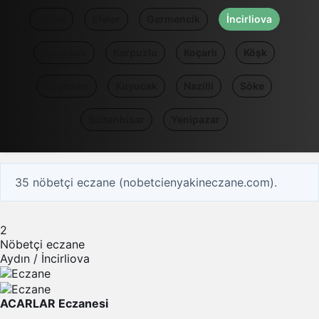
Didim
Efeler
Germencik
İncirliova
Karacasu
Karpuzlu
Koçarlı
Köşk
Kuşadası
Kuyucak
Nazilli
Söke
Sultanhisar
Yenipazar
35 nöbetçi eczane (nobetcienyakineczane.com).
2
Nöbetçi eczane
Aydın / İncirliova
ACARLAR Eczanesi