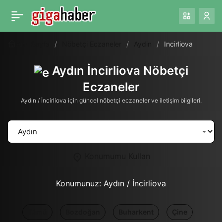
Ana Sayfa
Nöbetçi Eczaneler
Aydin
Incirliova
Aydın İncirliova Nöbetçi
Eczaneler
Aydın / İncirliova için güncel nöbetçi eczaneler ve iletişim bilgileri.
Konumumu Kullan
Konumunuz:
Aydın / İncirliova
Tümü
Bozdoğan
Buharkent
Çine