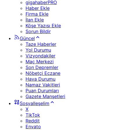
gigahaberPRO
Haber Ekle
Firma Ekle
İlan Ekle
Köşe Yazısı Ekle
Sorun Bildir
Güncel
Taze Haberler
Yol Durumu
Vizyondakiler
Maç Merkezi
Son Depremler
Nöbetçi Eczane
Hava Durumu
Namaz Vakitleri
Puan Durumları
Gazete Manşetleri
Sosyalleşelim
X
TikTok
Reddit
Envato