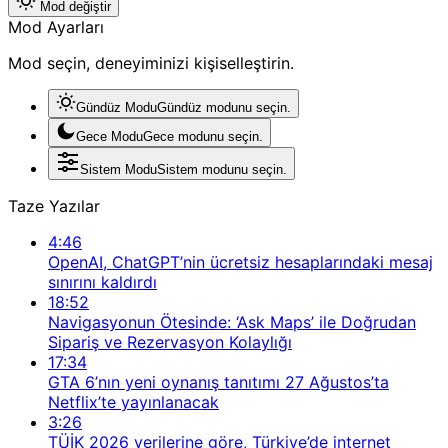
Mod değiştir
Mod Ayarları
Mod seçin, deneyiminizi kişiselleştirin.
Gündüz Modu
Gündüz modunu seçin.
Gece Modu
Gece modunu seçin.
Sistem Modu
Sistem modunu seçin.
Taze Yazılar
4:46
OpenAI, ChatGPT’nin ücretsiz hesaplarındaki mesaj
sınırını kaldırdı
18:52
Navigasyonun Ötesinde: ‘Ask Maps’ ile Doğrudan
Sipariş ve Rezervasyon Kolaylığı
17:34
GTA 6’nın yeni oynanış tanıtımı 27 Ağustos’ta
Netflix’te yayınlanacak
3:26
TÜİK 2026 verilerine göre, Türkiye’de internet