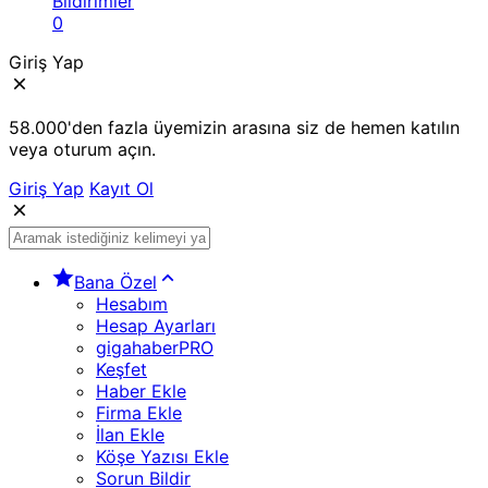
Bildirimler
0
Giriş Yap
58.000'den fazla üyemizin arasına siz de hemen katılın
veya oturum açın.
Giriş Yap
Kayıt Ol
Bana Özel
Hesabım
Hesap Ayarları
gigahaberPRO
Keşfet
Haber Ekle
Firma Ekle
İlan Ekle
Köşe Yazısı Ekle
Sorun Bildir