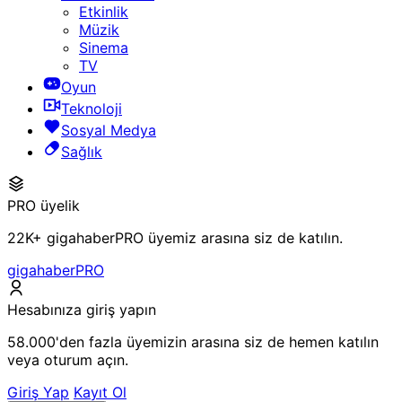
Etkinlik
Müzik
Sinema
TV
Oyun
Teknoloji
Sosyal Medya
Sağlık
PRO üyelik
22K+ gigahaberPRO üyemiz arasına siz de katılın.
gigahaberPRO
Hesabınıza giriş yapın
58.000'den fazla üyemizin arasına siz de hemen katılın
veya oturum açın.
Giriş Yap
Kayıt Ol