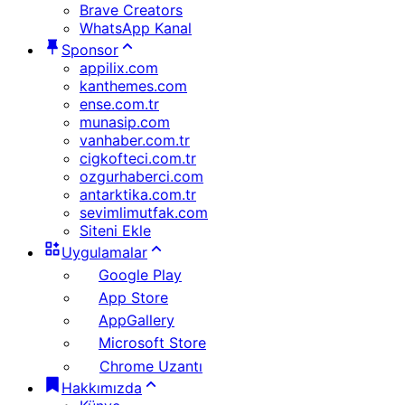
Brave Creators
WhatsApp Kanal
Sponsor
appilix.com
kanthemes.com
ense.com.tr
munasip.com
vanhaber.com.tr
cigkofteci.com.tr
ozgurhaberci.com
antarktika.com.tr
sevimlimutfak.com
Siteni Ekle
Uygulamalar
Google Play
App Store
AppGallery
Microsoft Store
Chrome Uzantı
Hakkımızda