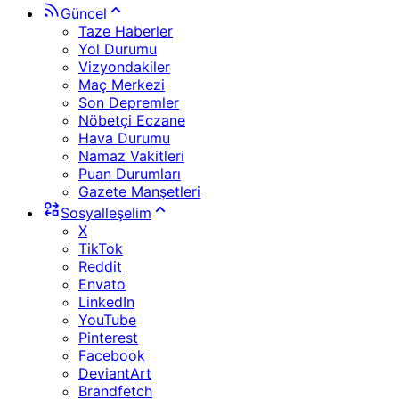
Güncel
Taze Haberler
Yol Durumu
Vizyondakiler
Maç Merkezi
Son Depremler
Nöbetçi Eczane
Hava Durumu
Namaz Vakitleri
Puan Durumları
Gazete Manşetleri
Sosyalleşelim
X
TikTok
Reddit
Envato
LinkedIn
YouTube
Pinterest
Facebook
DeviantArt
Brandfetch