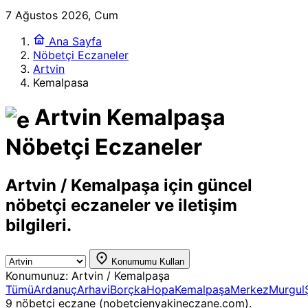
7 Ağustos 2026, Cum
Ana Sayfa
Nöbetçi Eczaneler
Artvin
Kemalpasa
Artvin Kemalpaşa
Nöbetçi Eczaneler
Artvin / Kemalpaşa için güncel
nöbetçi eczaneler ve iletişim
bilgileri.
Konumumu Kullan
Konumunuz:
Artvin / Kemalpaşa
Tümü
Ardanuç
Arhavi
Borçka
Hopa
Kemalpaşa
Merkez
Murgul
9 nöbetçi eczane (nobetcienyakineczane.com).