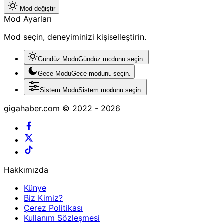
Mod değiştir
Mod Ayarları
Mod seçin, deneyiminizi kişiselleştirin.
Gündüz Modu
Gündüz modunu seçin.
Gece Modu
Gece modunu seçin.
Sistem Modu
Sistem modunu seçin.
gigahaber.com © 2022 - 2026
Hakkımızda
Künye
Biz Kimiz?
Çerez Politikası
Kullanım Sözleşmesi