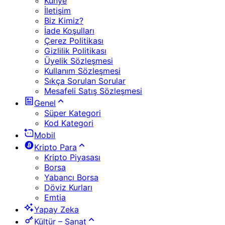
Künye
İletişim
Biz Kimiz?
İade Koşulları
Çerez Politikası
Gizlilik Politikası
Üyelik Sözleşmesi
Kullanım Sözleşmesi
Sıkça Sorulan Sorular
Mesafeli Satış Sözleşmesi
Genel
Süper Kategori
Kod Kategori
Mobil
Kripto Para
Kripto Piyasası
Borsa
Yabancı Borsa
Döviz Kurları
Emtia
Yapay Zeka
Kültür – Sanat