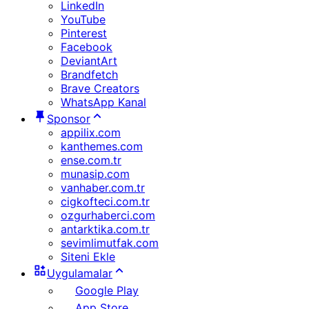
LinkedIn
YouTube
Pinterest
Facebook
DeviantArt
Brandfetch
Brave Creators
WhatsApp Kanal
Sponsor
appilix.com
kanthemes.com
ense.com.tr
munasip.com
vanhaber.com.tr
cigkofteci.com.tr
ozgurhaberci.com
antarktika.com.tr
sevimlimutfak.com
Siteni Ekle
Uygulamalar
Google Play
App Store