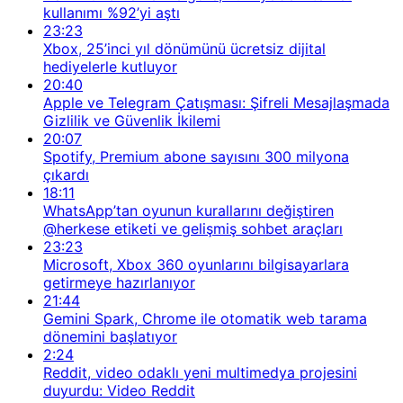
kullanımı %92’yi aştı
23:23
Xbox, 25’inci yıl dönümünü ücretsiz dijital
hediyelerle kutluyor
20:40
Apple ve Telegram Çatışması: Şifreli Mesajlaşmada
Gizlilik ve Güvenlik İkilemi
20:07
Spotify, Premium abone sayısını 300 milyona
çıkardı
18:11
WhatsApp’tan oyunun kurallarını değiştiren
@herkese etiketi ve gelişmiş sohbet araçları
23:23
Microsoft, Xbox 360 oyunlarını bilgisayarlara
getirmeye hazırlanıyor
21:44
Gemini Spark, Chrome ile otomatik web tarama
dönemini başlatıyor
2:24
Reddit, video odaklı yeni multimedya projesini
duyurdu: Video Reddit