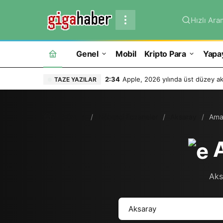
Hızlı Ara
Genel
Mobil
Kripto Para
Yapa
2:34
Apple, 2026 yılında üst düzey ak
TAZE YAZILAR
Ana Sayfa
Nöbetçi Eczaneler
Aksaray
Ama
A
Aks