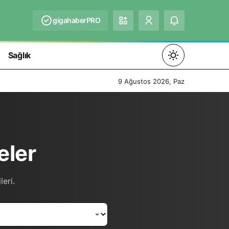
gigahaberPRO
Sağlık
Mod
değiştir
9 Ağustos 2026, Paz
Gündüz Modu
eler
Gündüz modunu seçin.
Gece Modu
eri.
Gece modunu seçin.
Sistem Modu
Sistem modunu seçin.