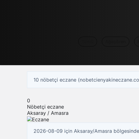
Tümü
Ağaçören
10 nöbetçi eczane (nobetcienyakineczane.c
0
Nöbetçi eczane
Aksaray / Amasra
2026-08-09 için Aksaray/Amasra bölgesinde