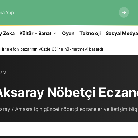
ma Yap...
y Zeka
Kültür – Sanat
Oyun
Teknoloji
Sosyal Medya
ıllı telefon pazarının yüzde 65’ine hükmetmeyi başardı
sra
ksaray Nöbetçi Eczan
aray / Amasra için güncel nöbetçi eczaneler ve iletişim bilgil