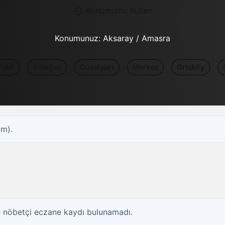
Konumumu Kullan
Konumunuz:
Aksaray / Amasra
Eskil
Gülağaç
Güzelyurt
Merkez
Ortaköy
om).
 nöbetçi eczane kaydı bulunamadı.