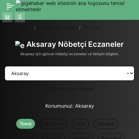
Ana Sayfa
Nöbetçi Eczaneler
Aksaray
Aksaray Nöbetçi Eczaneler
Aksaray için güncel nöbetçi eczaneler ve iletişim bilgileri.
Konumumu Kullan
Konumunuz:
Aksaray
Tümü
Ağaçören
Eskil
Gülağaç
Güzelyurt
Merkez
Ortaköy
Sarıyahşi