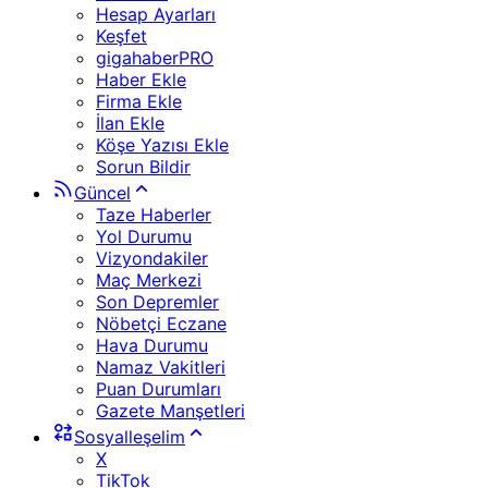
Hesap Ayarları
Keşfet
gigahaberPRO
Haber Ekle
Firma Ekle
İlan Ekle
Köşe Yazısı Ekle
Sorun Bildir
Güncel
Taze Haberler
Yol Durumu
Vizyondakiler
Maç Merkezi
Son Depremler
Nöbetçi Eczane
Hava Durumu
Namaz Vakitleri
Puan Durumları
Gazete Manşetleri
Sosyalleşelim
X
TikTok