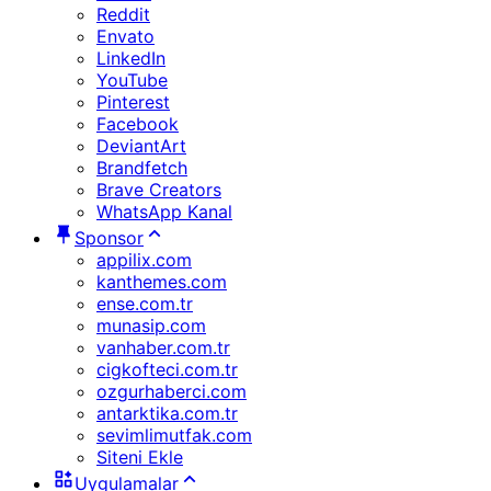
Reddit
Envato
LinkedIn
YouTube
Pinterest
Facebook
DeviantArt
Brandfetch
Brave Creators
WhatsApp Kanal
Sponsor
appilix.com
kanthemes.com
ense.com.tr
munasip.com
vanhaber.com.tr
cigkofteci.com.tr
ozgurhaberci.com
antarktika.com.tr
sevimlimutfak.com
Siteni Ekle
Uygulamalar