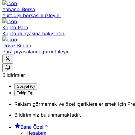
Yabancı Borsa
Yurt dışı borsasını izleyin.
Kripto Para
Kripto dünyasına bakış atın.
Döviz Kurları
Para piyasalarını görüntüleyin.
Bildirimler
Sosyal (0)
Takip (0)
Reklam görmemek ve özel içeriklere erişmek için Pr
Bildiriminiz bulunmamaktadır.
Bana Özel
Hesabım