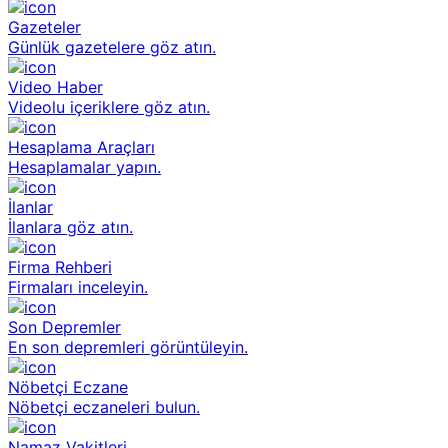
Gazeteler
Günlük gazetelere göz atın.
Video Haber
Videolu içeriklere göz atın.
Hesaplama Araçları
Hesaplamalar yapın.
İlanlar
İlanlara göz atın.
Firma Rehberi
Firmaları inceleyin.
Son Depremler
En son depremleri görüntüleyin.
Nöbetçi Eczane
Nöbetçi eczaneleri bulun.
Namaz Vakitleri