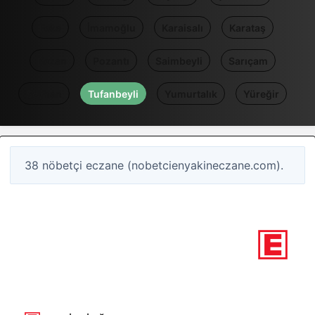
Feke
İmamoğlu
Karaisalı
Karataş
Kozan
Pozantı
Saimbeyli
Sarıçam
Seyhan
Tufanbeyli
Yumurtalık
Yüreğir
38 nöbetçi eczane (nobetcienyakineczane.com).
1
Nöbetçi eczane
Adana / Tufanbeyli