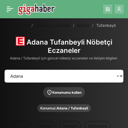
Ana Sayfa
Nöbetçi Eczaneler
Adana
Tufanbeyli
Adana Tufanbeyli Nöbetçi
Eczaneler
Adana / Tufanbeyli için güncel nöbetçi eczaneler ve iletişim bilgileri.
Konumumu kullan
Konumuz:
Adana / Tufanbeyli
Tümü
Aladağ
Ceyhan
Çukurova