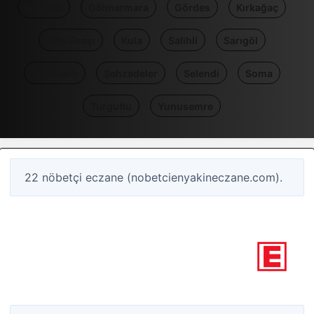
Demirci
Gölmarmara
Gördes
Kırkağaç
Köprübaşı
Kula
Salihli
Sarıgöl
Saruhanlı
Şehzadeler
Selendi
Soma
Turgutlu
Yunusemre
22 nöbetçi eczane (nobetcienyakineczane.com).
0
Nöbetçi eczane
Manisa / Midyat