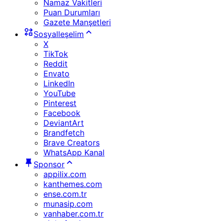
Namaz Vakitleri
Puan Durumları
Gazete Manşetleri
Sosyalleşelim
X
TikTok
Reddit
Envato
LinkedIn
YouTube
Pinterest
Facebook
DeviantArt
Brandfetch
Brave Creators
WhatsApp Kanal
Sponsor
appilix.com
kanthemes.com
ense.com.tr
munasip.com
vanhaber.com.tr