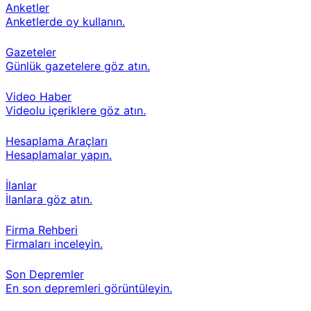
Anketler
Anketlerde oy kullanın.
Gazeteler
Günlük gazetelere göz atın.
Video Haber
Videolu içeriklere göz atın.
Hesaplama Araçları
Hesaplamalar yapın.
İlanlar
İlanlara göz atın.
Firma Rehberi
Firmaları inceleyin.
Son Depremler
En son depremleri görüntüleyin.