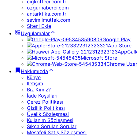
cigkofteci.com.tr
ozgurhaberci.com
antarktika.com.tr
sevimlimutfak.com
Siteni Ekle
Uygulamalar
Google Play
App Store
AppGall
Microsoft Store
Chrome Uzan
Hakkımızda
Künye
İletişim
Biz Kimiz?
İade Koşulları
Çerez Politikası
Gizlilik Politikası
Üyelik Sözleşmesi
Kullanım Sözleşmesi
Sıkça Sorulan Sorular
Mesafeli Satış Sözleşmesi