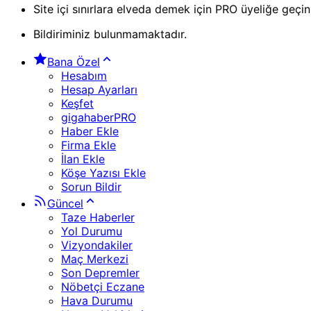
Site içi sınırlara elveda demek için PRO üyeliğe geçin
Bildiriminiz bulunmamaktadır.
Bana Özel
Hesabım
Hesap Ayarları
Keşfet
gigahaberPRO
Haber Ekle
Firma Ekle
İlan Ekle
Köşe Yazısı Ekle
Sorun Bildir
Güncel
Taze Haberler
Yol Durumu
Vizyondakiler
Maç Merkezi
Son Depremler
Nöbetçi Eczane
Hava Durumu