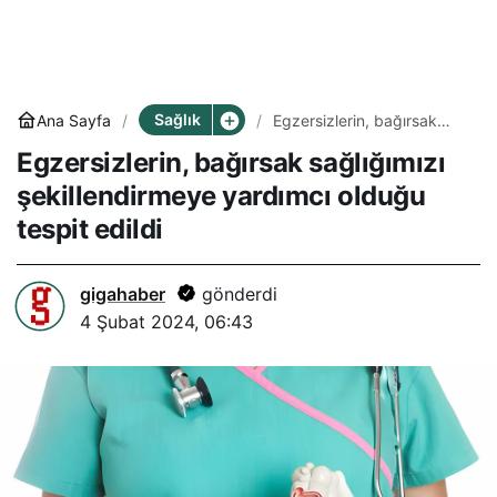
Sağlık
Ana Sayfa
Egzersizlerin, bağırsak
sağlığımızı şekillendirmeye
Egzersizlerin, bağırsak sağlığımızı
yardımcı olduğu tespit
edildi
şekillendirmeye yardımcı olduğu
tespit edildi
gigahaber
gönderdi
4 Şubat 2024, 06:43