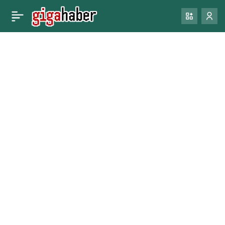
Bilim insanları, insan
0
Paylaş
bağırsağı ve ağzında
virüs benzeri tuhaf
dikilitaşlar keşfetti