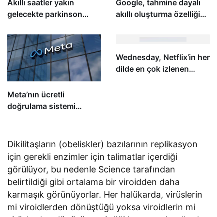
Akıllı saatler yakın
Google, tahmine dayalı
gelecekte parkinson
akıllı oluşturma özelliğini
hastalığını erken teşhis
Chat’e getiriyor
edebilir
Wednesday, Netflix’in her
dilde en çok izlenen
beşinci yapımı oldu
Meta’nın ücretli
doğrulama sistemi
Birleşik Krallık’a geliyor
Dikilitaşların (obeliskler) bazılarının replikasyon
için gerekli enzimler için talimatlar içerdiği
görülüyor, bu nedenle Science tarafından
belirtildiği gibi ortalama bir viroidden daha
karmaşık görünüyorlar. Her halükarda, virüslerin
mi viroidlerden dönüştüğü yoksa viroidlerin mi