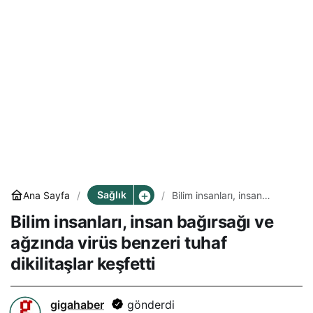
Sağlık
Ana Sayfa
Bilim insanları, insan
bağırsağı ve ağzında virüs
Bilim insanları, insan bağırsağı ve
benzeri tuhaf dikilitaşlar
keşfetti
ağzında virüs benzeri tuhaf
dikilitaşlar keşfetti
gigahaber
gönderdi