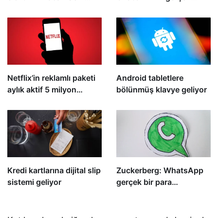
modeli, 613 km menzile
telefon numaralarını ve
sahip
e-posta adreslerini ifşa
etmesine neden oldu
Netflix’in reklamlı paketi
Android tabletlere
aylık aktif 5 milyon
bölünmüş klavye geliyor
kullanıcıya ulaştı
Kredi kartlarına dijital slip
Zuckerberg: WhatsApp
sistemi geliyor
gerçek bir para
makinesine dönüşebilir