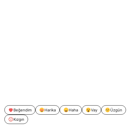
Beğendim
Harika
Haha
Vay
Üzgün
Kızgın