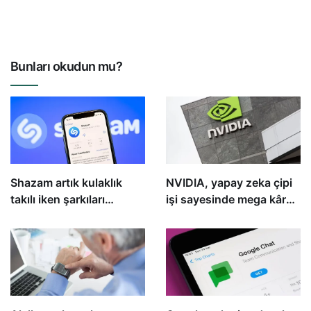
Bunları okudun mu?
Shazam artık kulaklık
NVIDIA, yapay zeka çipi
takılı iken şarkıları
işi sayesinde mega kâr
tanımlamanıza izin
elde etti
veriyor