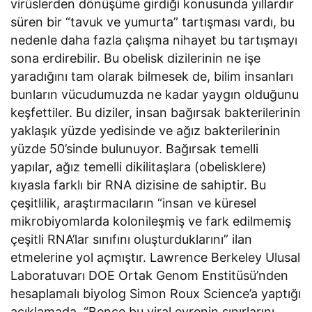
virüslerden dönüşüme girdiği konusunda yıllardır
süren bir “tavuk ve yumurta” tartışması vardı, bu
nedenle daha fazla çalışma nihayet bu tartışmayı
sona erdirebilir. Bu obelisk dizilerinin ne işe
yaradığını tam olarak bilmesek de, bilim insanları
bunların vücudumuzda ne kadar yaygın olduğunu
keşfettiler. Bu diziler, insan bağırsak bakterilerinin
yaklaşık yüzde yedisinde ve ağız bakterilerinin
yüzde 50’sinde bulunuyor. Bağırsak temelli
yapılar, ağız temelli dikilitaşlara (obelisklere)
kıyasla farklı bir RNA dizisine de sahiptir. Bu
çeşitlilik, araştırmacıların “insan ve küresel
mikrobiyomlarda kolonileşmiş ve fark edilmemiş
çeşitli RNA’lar sınıfını oluşturduklarını” ilan
etmelerine yol açmıştır. Lawrence Berkeley Ulusal
Laboratuvarı DOE Ortak Genom Enstitüsü’nden
hesaplamalı biyolog Simon Roux Science’a yaptığı
açıklamada, “Bence bu viral evrenin sınırlarını